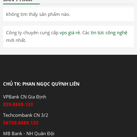
không tìm thấy sản phẩm nào.
Công ty chuyên cung cấp
vps giá rẻ
. Các
tin tức công nghệ
mới nhất.
CHỦ TK: PHAN NGỌC QUỲNH LIÊN
VPBank CN Gia Định
039.8888.133
Techcombank CN 3/2
56739.8888.133
MB Bank - NH Quân Đội