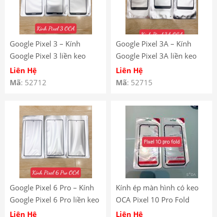
Google Pixel 3 – Kính
Google Pixel 3A – Kính
Google Pixel 3 liền keo
Google Pixel 3A liền keo
OCA – Kính Ép Màn Hình
OCA – Kính Ép Màn Hình
Liên Hệ
Liên Hệ
Google Pixel 3 có keo OCA
Google Pixel 3A có keo
Mã
: 52712
Mã
: 52715
– Google Pixel 3 Front
OCA – Google Pixel 3A
Glass With OCA
Front Glass With OCA
Google Pixel 6 Pro – Kính
Kính ép màn hình có keo
Google Pixel 6 Pro liền keo
OCA Pixel 10 Pro Fold
OCA – Kính Ép Màn Hình
Liên Hệ
Liên Hệ