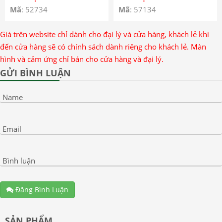
Google Pixel 6 Pro có keo
Mã
: 52734
Mã
: 57134
OCA – Google Pixel 6 Pro
Front Glass With OCA
Giá trên website chỉ dành cho đại lý và cửa hàng, khách lẻ khi
đến cửa hàng sẽ có chính sách dành riêng cho khách lẻ. Màn
hình và cảm ứng chỉ bán cho cửa hàng và đại lý.
GỬI BÌNH LUẬN
Name
Email
Bình luận
Đăng Bình Luận
SẢN PHẨM