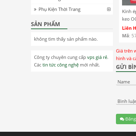
Phụ Kiện Thời Trang
Kính é
keo O
SẢN PHẨM
V70 D
Liên 
Mã
: 5
không tìm thấy sản phẩm nào.
Giá trên 
Công ty chuyên cung cấp
vps giá rẻ
.
hình và c
Các
tin tức công nghệ
mới nhất.
GỬI BÌ
Name
Bình luậ
Đăng