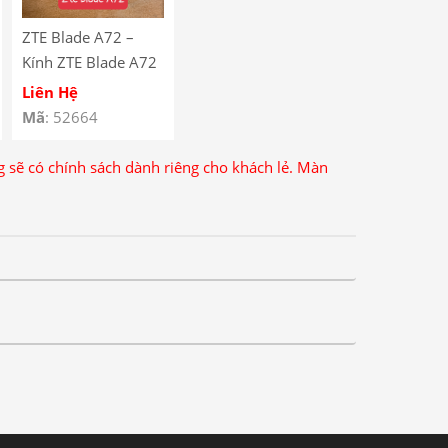
ZTE Blade A72 –
Kính ZTE Blade A72
liền keo OCA – Kính
Liên Hệ
Ép Màn Hình ZTE
Mã
: 52664
Blade A72 có keo
OCA – ZTE Blade
ng sẽ có chính sách dành riêng cho khách lẻ. Màn
A72 Front Glass
With OCA