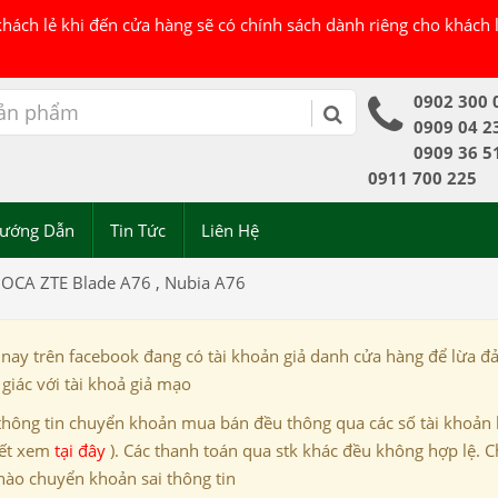
 khách lẻ khi đến cửa hàng sẽ có chính sách dành riêng cho khách
0902 300 
0909 04 2
0909 36 5
0911 700 225
ướng Dẫn
Tin Tức
Liên Hệ
 OCA ZTE Blade A76 , Nubia A76
 nay trên facebook đang có tài khoản giả danh cửa hàng để lừa đ
giác với tài khoả giả mạo
thông tin chuyển khoản mua bán đều thông qua các số tài khoản
iết xem
tại đây
). Các thanh toán qua stk khác đều không hợp lệ. C
nào chuyển khoản sai thông tin