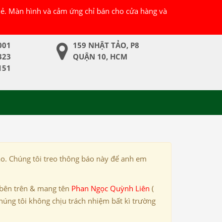
 lẻ. Màn hình và cảm ứng chỉ bán cho cửa hàng và
001
159 NHẬT TẢO, P8
323
QUẬN 10, HCM
151
ảo. Chúng tôi treo thông báo này để anh em
 bên trên & mang tên
Phan Ngọc Quỳnh Liên
(
húng tôi không chịu trách nhiệm bất kì trường