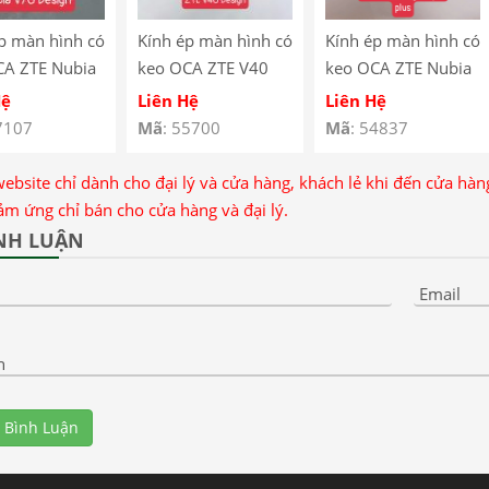
p màn hình có
Kính ép màn hình có
Kính ép màn hình có
CA ZTE Nubia
keo OCA ZTE V40
keo OCA ZTE Nubia
esign
Design
Red Magic 9 Pro
Hệ
Liên Hệ
Liên Hệ
Plus
7107
Mã
: 55700
Mã
: 54837
website chỉ dành cho đại lý và cửa hàng, khách lẻ khi đến cửa hà
ảm ứng chỉ bán cho cửa hàng và đại lý.
NH LUẬN
Email
n
 Bình Luận