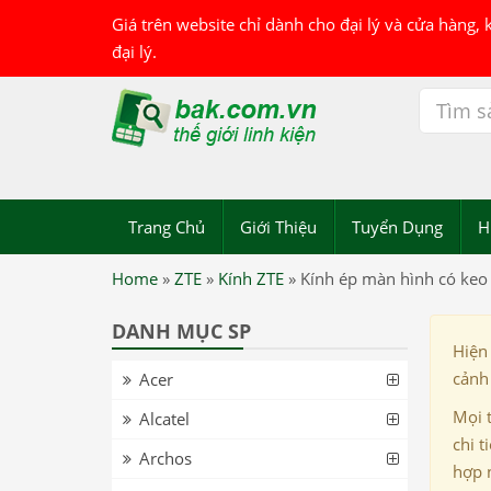
Giá trên website chỉ dành cho đại lý và cửa hàng,
đại lý.
Trang Chủ
Giới Thiệu
Tuyển Dụng
H
Home
»
ZTE
»
Kính ZTE
»
Kính ép màn hình có keo
DANH MỤC SP
Hiện
cảnh 
Acer
Mọi 
Alcatel
chi t
Archos
hợp 