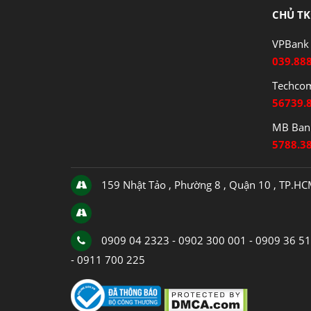
CHỦ TK
VPBank 
039.88
Techco
56739.
MB Bank
5788.3
159 Nhật Tảo , Phường 8 , Quận 10 , TP.H
0909 04 2323 - 0902 300 001 - 0909 36 5
- 0911 700 225