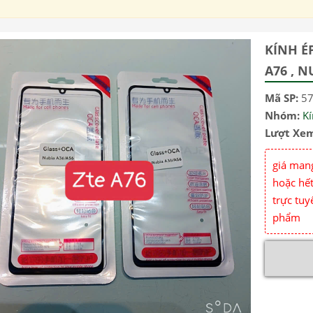
KÍNH É
A76 , N
Mã SP:
5
Nhóm:
Kí
Lượt Xe
giá mang
hoặc hết
trực tuy
phẩm