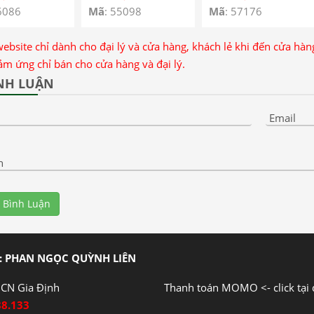
6086
Mã
: 55098
Mã
: 57176
website chỉ dành cho đại lý và cửa hàng, khách lẻ khi đến cửa hà
ảm ứng chỉ bán cho cửa hàng và đại lý.
NH LUẬN
Email
n
 Bình Luận
: PHAN NGỌC QUỲNH LIÊN
CN Gia Định
Thanh toán MOMO <- click tại 
88.133