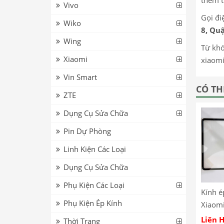
Vivo
Gọi đi
Wiko
8, Quậ
Wing
Từ khóa
Xiaomi
xiaomi
Vin Smart
CÓ TH
ZTE
Dụng Cụ Sửa Chữa
Pin Dự Phòng
Linh Kiện Các Loại
Dụng Cụ Sửa Chữa
Phụ Kiện Các Loại
Kính é
Phụ Kiện Ép Kính
Xiaomi
12.5″
Liên 
Thời Trang