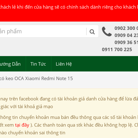
 khách lẻ khi đến cửa hàng sẽ có chính sách dành riêng cho khách
0902 300 
0909 04 2
0909 36 5
0911 700 225
ướng Dẫn
Tin Tức
Liên Hệ
 có keo OCA Xiaomi Redmi Note 15
 nay trên facebook đang có tài khoản giả danh cửa hàng để lừa đ
giác với tài khoả giả mạo
thông tin chuyển khoản mua bán đều thông qua các số tài khoản
iết xem
tại đây
). Các thanh toán qua stk khác đều không hợp lệ. C
nào chuyển khoản sai thông tin