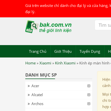
Giá trên website chỉ dành cho đại lý và cửa hàng,
đại lý.
Trang Chủ
Giới Thiệu
Tuyển Dụng
H
Home
»
Xiaomi
»
Kính Xiaomi
»
Kính ép màn hình
DANH MỤC SP
Hiện
cảnh 
Acer
Mọi 
Alcatel
chi t
Archos
hợp 