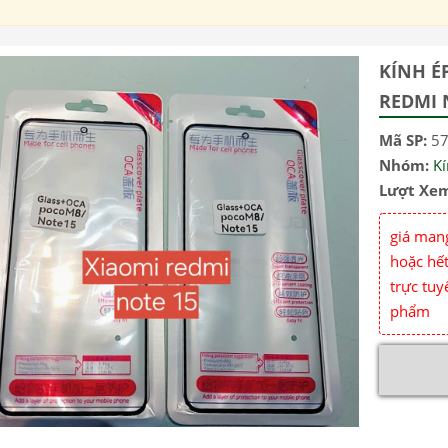
KÍNH É
REDMI 
Mã SP:
5
Nhóm:
K
Lượt Xe
giá mang
hoặc hết
trực tuy
phẩm