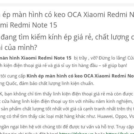
 ép màn hình có keo OCA Xiaomi Redmi No
omi Redmi Note 15
đang tìm kiếm kính ép giá rẻ, chất lượng 
i của mình?
màn hình Xiaomi Redmi Note 15
bị trầy , vỡ? Đừng lo lắng! Cử
h kiện điện thoại giá rẻ và giá sỉ uy tín hàng đầu – sẽ giúp bạn!
tôi cung cấp
Kính ép màn hình có keo OCA Xiaomi Redmi No
ung Quốc, đảm bảo chất lượng linh kiện chuẩn.
K, bạn không chỉ tìm thấy linh kiện điện thoại giá rẻ mà còn đượ
 cửa hàng linh kiện điện thoại uy tín với nhiều năm kinh nghiệ
sản phẩm chất lượng tốt nhất với giá cả cạnh tranh nhất trên thị 
ng có thể tìm thấy các loại mặt hàng khác như. Huawei, Oppo, Vs
gần ngại liên hệ với chúng tôi để được tư vấn và hỗ trợ. Truy cậ
hông tin chi tiết và đặt hàng!
https://tlshop.vn
hoặc
https://bak.