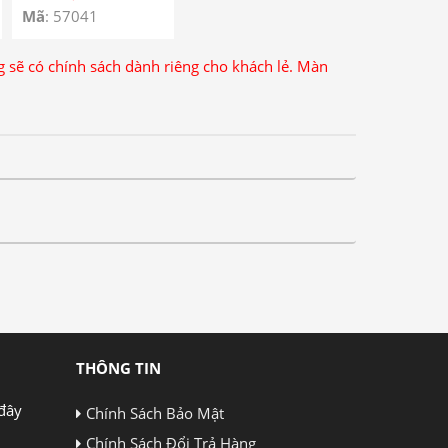
Mã
: 57041
ng sẽ có chính sách dành riêng cho khách lẻ. Màn
THÔNG TIN
đây
Chính Sách Bảo Mật
Chính Sách Đổi Trả Hàng