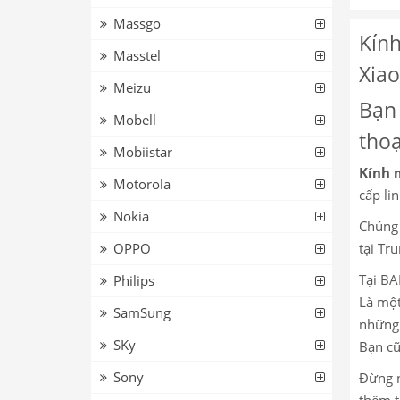
Massgo
Kính
Masstel
Xia
Meizu
Bạn 
Mobell
thoạ
Mobiistar
Kính 
Motorola
cấp lin
Nokia
Chúng 
tại Tr
OPPO
Tại BA
Philips
Là một
SamSung
những 
SKy
Bạn cũ
Sony
Đừng n
thêm t