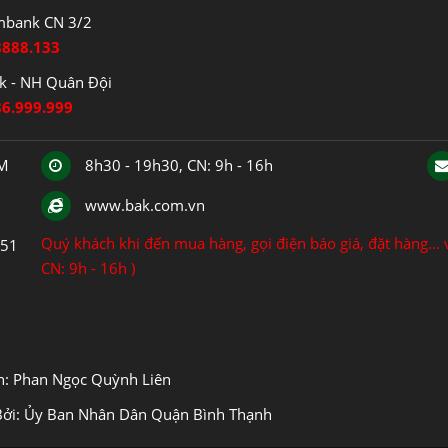
mbank CN 3/2
8888.133
 - NH Quân Đội
86.999.999
CM
8h30 - 19h30, CN: 9h - 16h
www.bak.com.vn
Quý khách khi đến mua hàng, gọi điện báo giá, đặt hàng... v
151
CN: 9h - 16h )
ện: Phan Ngọc Quỳnh Liên
Bởi: Ủy Ban Nhân Dân Quận Bình Thạnh