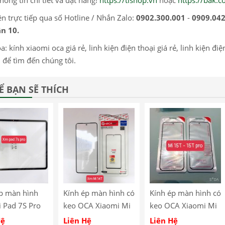
ện trực tiếp qua số Hotline / Nhắn Zalo:
0902.300.001
-
0909.042
n 10.
: kính xiaomi oca giá rẻ, linh kiện điện thoại giá rẻ, linh kiện điệ
 để tìm đến chúng tôi.
Ể BẠN SẼ THÍCH
p màn hình
Kính ép màn hình có
Kính ép màn hình có
 Pad 7S Pro
keo OCA Xiaomi Mi
keo OCA Xiaomi Mi
14T
15T
Hệ
Liên Hệ
Liên Hệ