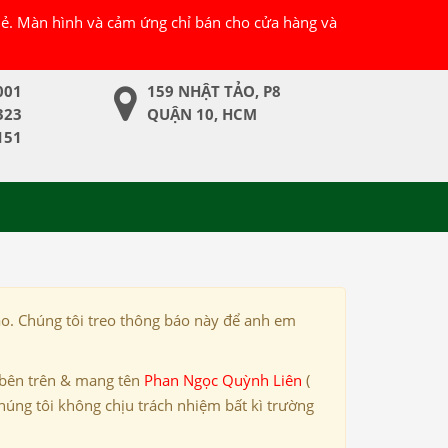
 lẻ. Màn hình và cảm ứng chỉ bán cho cửa hàng và
001
159 NHẬT TẢO, P8
323
QUẬN 10, HCM
151
ảo. Chúng tôi treo thông báo này để anh em
 bên trên & mang tên
Phan Ngọc Quỳnh Liên
(
húng tôi không chịu trách nhiệm bất kì trường