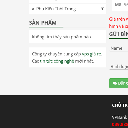
Mã
: 5
Phụ Kiện Thời Trang
Giá trên 
SẢN PHẨM
hình và c
GỬI BÌ
không tìm thấy sản phẩm nào.
Name
Công ty chuyên cung cấp
vps giá rẻ
.
Các
tin tức công nghệ
mới nhất.
Bình luậ
Đăng
CHỦ TK
VPBank 
039.88