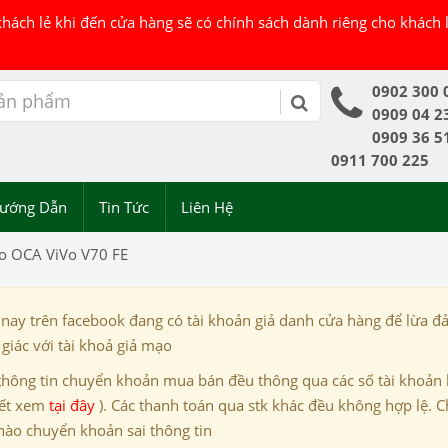
 khách lẻ khi đến cửa hàng sẽ có chính sách dành riêng cho khách
0902 300 
0909 04 2
0909 36 5
0911 700 225
ướng Dẫn
Tin Tức
Liên Hệ
eo OCA ViVo V70 FE
 nay trên facebook đang có tài khoản giả danh cửa hàng để lừa đ
giác với tài khoả giả mạo
thông tin chuyển khoản mua bán đều thông qua các số tài khoản
iết xem
tại đây
). Các thanh toán qua stk khác đều không hợp lệ. C
nào chuyển khoản sai thông tin