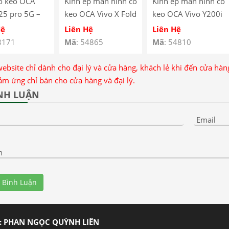
ó keo OCA
Kính ép màn hình có
Kính ép màn hình có
25 pro 5G –
keo OCA Vivo X Fold
keo OCA Vivo Y200i
ong
2
Hệ
Liên Hệ
Liên Hệ
8171
Mã
: 54865
Mã
: 54810
website chỉ dành cho đại lý và cửa hàng, khách lẻ khi đến cửa hà
ảm ứng chỉ bán cho cửa hàng và đại lý.
NH LUẬN
Email
n
 Bình Luận
: PHAN NGỌC QUỲNH LIÊN