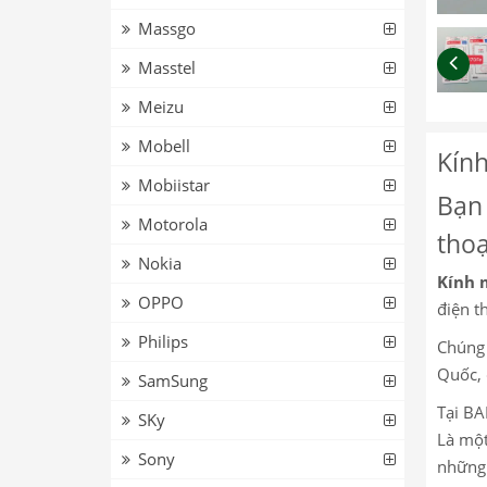
Massgo
Masstel
Meizu
Mobell
Kính
Mobiistar
Bạn 
Motorola
thoạ
Nokia
Kính 
OPPO
điện th
Philips
Chúng 
Quốc, 
SamSung
Tại BA
SKy
Là một
Sony
những 