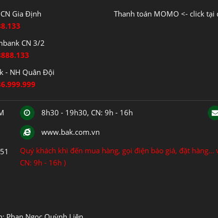
CN Gia Định
Thanh toán MOMO <- click tại 
88.133
mbank CN 3/2
8888.133
 - NH Quân Đội
86.999.999
CM
8h30 - 19h30, CN: 9h - 16h
www.bak.com.vn
Quý khách khi đến mua hàng, gọi điện báo giá, đặt hàng... v
151
CN: 9h - 16h )
ện: Phan Ngọc Quỳnh Liên