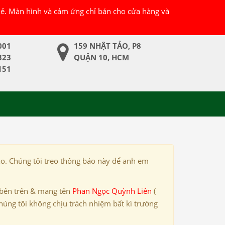
 lẻ. Màn hình và cảm ứng chỉ bán cho cửa hàng và
001
159 NHẬT TẢO, P8
323
QUẬN 10, HCM
151
ảo. Chúng tôi treo thông báo này để anh em
 bên trên & mang tên
Phan Ngọc Quỳnh Liên
(
húng tôi không chịu trách nhiệm bất kì trường