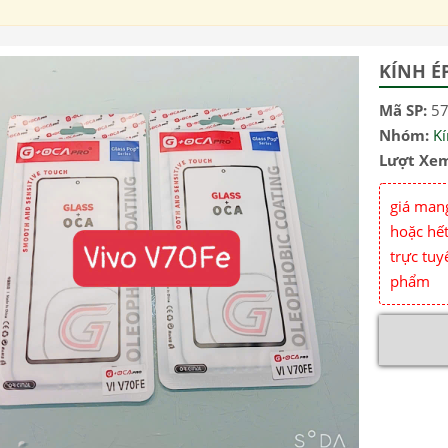
KÍNH É
Mã SP:
5
Nhóm:
Kí
Lượt Xe
giá mang
hoặc hết
trực tuy
phẩm