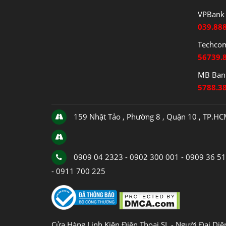
VPBank 
039.88
Techco
56739.
MB Bank
5788.3
159 Nhật Tảo , Phường 8 , Quận 10 , TP.H
0909 04 2323 - 0902 300 001 - 0909 36 5
- 0911 700 225
Cửa Hàng Linh Kiện Điện Thoại SL - Người Đại Di