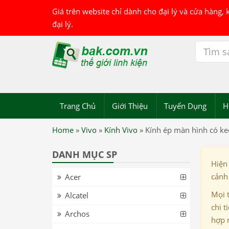
Giá trên website chỉ dành cho đại lý và cửa hàng,
đại lý.
Trang Chủ
Giới Thiệu
Tuyển Dụng
H
Home
»
Vivo
»
Kính Vivo
»
Kính ép màn hình có k
DANH MỤC SP
Hiện
cảnh 
Acer
Mọi 
Alcatel
chi t
Archos
hợp 