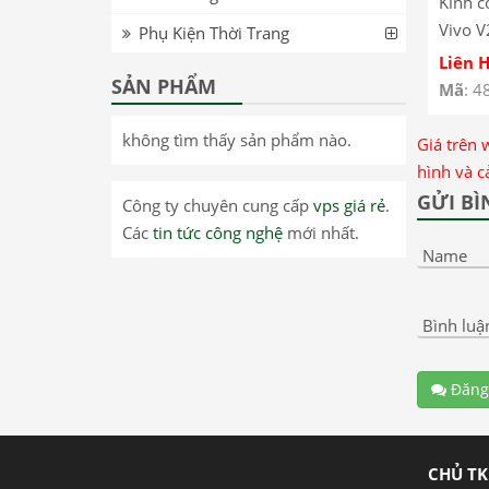
Kính c
Vivo V
Phụ Kiện Thời Trang
kính c
Liên 
SẢN PHẨM
Mã
: 4
không tìm thấy sản phẩm nào.
Giá trên 
hình và c
GỬI BÌ
Công ty chuyên cung cấp
vps giá rẻ
.
Các
tin tức công nghệ
mới nhất.
Name
Bình luậ
Đăng
CHỦ TK