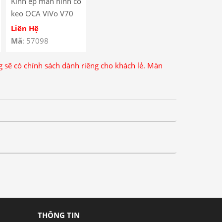
Kính ép màn hình có
keo OCA ViVo V70
Elite
Liên Hệ
Mã
: 57098
ng sẽ có chính sách dành riêng cho khách lẻ. Màn
THÔNG TIN