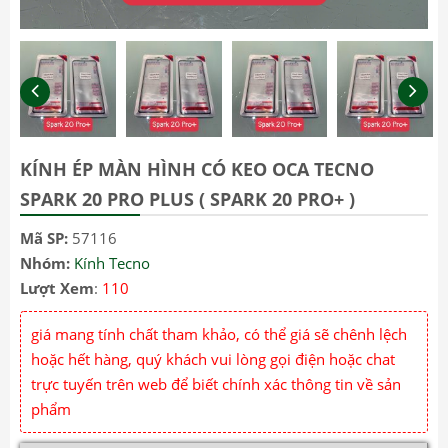
KÍNH ÉP MÀN HÌNH CÓ KEO OCA TECNO
SPARK 20 PRO PLUS ( SPARK 20 PRO+ )
Mã SP:
57116
Nhóm:
Kính Tecno
Lượt Xem
:
110
giá mang tính chất tham khảo, có thể giá sẽ chênh lệch
hoặc hết hàng, quý khách vui lòng gọi điện hoặc chat
trực tuyến trên web để biết chính xác thông tin về sản
phẩm