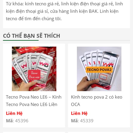
Từ khóa: kính tecno giá rẻ, linh kiện điện thoại giá rẻ, linh
kiện điện thoại giá sỉ, cửa hàng linh kiện BAK. Linh kiện
tecno để tìm đến chúng tôi.
CÓ THỂ BẠN SẼ THÍCH
Tecno Pova Neo LE6 – Kính
Kính tecno pova 2 có keo
Tecno Pova Neo LE6 Liền
OCA
Keo OCA – Kính Ép Màn
Liên Hệ
Liên Hệ
Hình Có Keo OCA Tecno
Mã
: 45396
Mã
: 45339
Pova Neo LE6 – Tecno