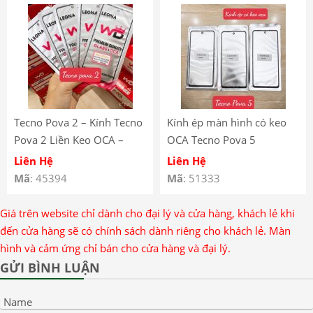
Pova Neo LE6 Front Glass
With OCA
Tecno Pova 2 – Kính Tecno
Kính ép màn hình có keo
Pova 2 Liền Keo OCA –
OCA Tecno Pova 5
Kính Ép Màn Hình Có Keo
Liên Hệ
Liên Hệ
OCA Tecno Pova 2 – Tecno
Mã
: 45394
Mã
: 51333
Pova 2 Front Glass With
OCA
Giá trên website chỉ dành cho đại lý và cửa hàng, khách lẻ khi
đến cửa hàng sẽ có chính sách dành riêng cho khách lẻ. Màn
hình và cảm ứng chỉ bán cho cửa hàng và đại lý.
GỬI BÌNH LUẬN
Name