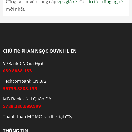
Công ty chuyên cung cấp
vps giá rẻ
. Các
tin tức công nghệ
mới nhất.
CHỦ TK: PHAN NGỌC QUỲNH LIÊN
VPBank CN Gia Định
039.8888.133
Techcombank CN 3/2
56739.8888.133
MB Bank - NH Quân Đội
5788.386.999.999
Thanh toán MOMO <- click tại đây
THÔNG TIN