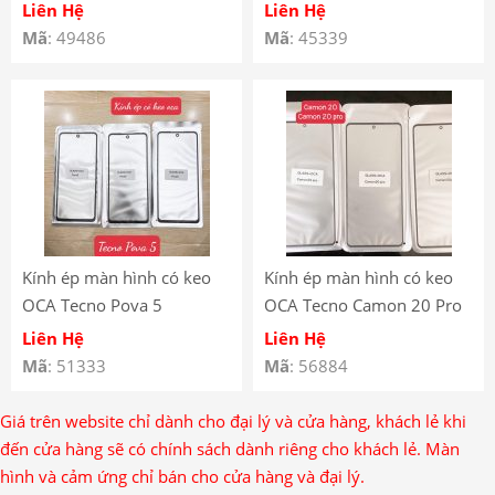
Liền Keo OCA – Kính Ép
Liên Hệ
Liên Hệ
Màn Hình Có Keo OCA
Mã
: 49486
Mã
: 45339
Tecno Spark Go 2023 –
Tecno Spark Go 2023 Front
Glass With OCA
Kính ép màn hình có keo
Kính ép màn hình có keo
OCA Tecno Pova 5
OCA Tecno Camon 20 Pro
Liên Hệ
Liên Hệ
Mã
: 51333
Mã
: 56884
Giá trên website chỉ dành cho đại lý và cửa hàng, khách lẻ khi
đến cửa hàng sẽ có chính sách dành riêng cho khách lẻ. Màn
hình và cảm ứng chỉ bán cho cửa hàng và đại lý.