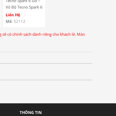
Tecno Spark 6 Go –
Vỏ Bộ Tecno Spark 6
Go – Tecno Spark 6
Liên Hệ
Go Full Body
Mã
: 52112
Housing
ng sẽ có chính sách dành riêng cho khách lẻ. Màn
THÔNG TIN