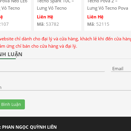
 Pova Neo LE6
Tecno Spark 10C –
Tecno Pova 2 –
 Vỏ Tecno
Lưng Vỏ Tecno
Lưng Vỏ Tecno Pova
eo LE6 –
Spark 10C – Tecno
2 – Tecno Pova 2
Hệ
Liên Hệ
Liên Hệ
 Pova Neo LE6
Spark 10C Back
Back Glass Battery
2107
Mã
: 53782
Mã
: 52115
lass Battery
Glass Battery Cover
Cover
website chỉ dành cho đại lý và cửa hàng, khách lẻ khi đến cửa hà
ảm ứng chỉ bán cho cửa hàng và đại lý.
NH LUẬN
Email
n
 Bình Luận
: PHAN NGỌC QUỲNH LIÊN