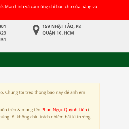
 lẻ. Màn hình và cảm ứng chỉ bán cho cửa hàng và
001
159 NHẬT TẢO, P8
323
QUẬN 10, HCM
151
ảo. Chúng tôi treo thông báo này để anh em
 bên trên & mang tên
Phan Ngọc Quỳnh Liên
(
húng tôi không chịu trách nhiệm bất kì trường