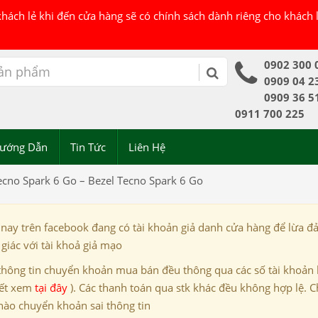
 khách lẻ khi đến cửa hàng sẽ có chính sách dành riêng cho khách
0902 300 
0909 04 2
0909 36 5
0911 700 225
ướng Dẫn
Tin Tức
Liên Hệ
cno Spark 6 Go – Bezel Tecno Spark 6 Go
 nay trên facebook đang có tài khoản giả danh cửa hàng để lừa đ
giác với tài khoả giả mạo
thông tin chuyển khoản mua bán đều thông qua các số tài khoản
iết xem
tại đây
). Các thanh toán qua stk khác đều không hợp lệ. C
nào chuyển khoản sai thông tin