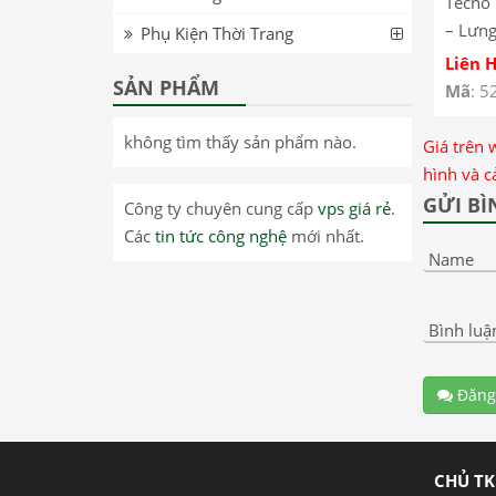
Tecno
– Lưng
Phụ Kiện Thời Trang
Pova N
Liên 
SẢN PHẨM
Tecno
Mã
: 5
Back G
Cover
không tìm thấy sản phẩm nào.
Giá trên 
hình và c
GỬI BÌ
Công ty chuyên cung cấp
vps giá rẻ
.
Các
tin tức công nghệ
mới nhất.
Name
Bình luậ
Đăng
CHỦ TK