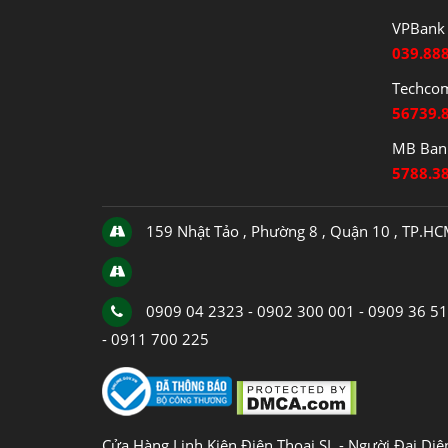
VPBank 
039.88
Techco
56739.
MB Bank
5788.3
159 Nhật Tảo , Phường 8 , Quận 10 , TP.H
0909 04 2323 - 0902 300 001 - 0909 36 5
- 0911 700 225
Cửa Hàng Linh Kiện Điện Thoại SL - Người Đại Di