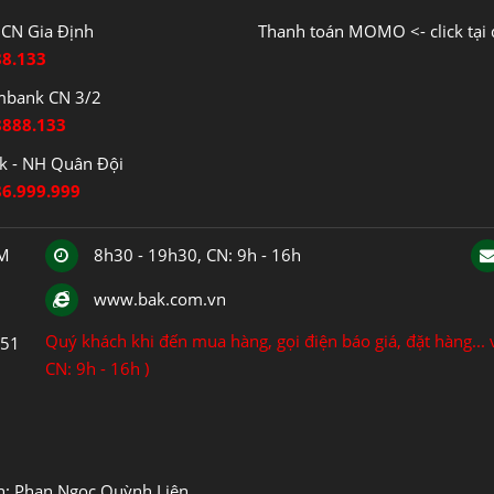
CN Gia Định
Thanh toán MOMO <- click tại 
88.133
mbank CN 3/2
8888.133
 - NH Quân Đội
86.999.999
CM
8h30 - 19h30, CN: 9h - 16h
www.bak.com.vn
Quý khách khi đến mua hàng, gọi điện báo giá, đặt hàng... v
151
CN: 9h - 16h )
ện: Phan Ngọc Quỳnh Liên