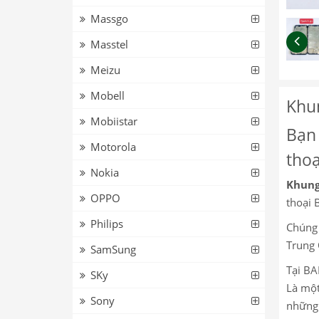
Massgo
Masstel
Meizu
Mobell
Khun
Mobiistar
Bạn 
Motorola
thoạ
Nokia
Khung
OPPO
thoại 
Philips
Chúng 
Trung 
SamSung
Tại BA
SKy
Là một
Sony
những 