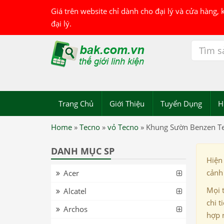
Giá trên website chỉ dành cho đại lý và cửa hàng,
đại lý.
Trang Chủ
Giới Thiệu
Tuyển Dụng
H
Home
»
Tecno
»
vỏ Tecno
»
Khung Sườn Benzen Te
DANH MỤC SP
Hiện
cảnh 
Acer
Mọi 
Alcatel
chi t
Archos
hợp 