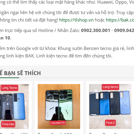
ng có thể tìm thấy các loại mặt hàng khác như. Huawei, Oppo, Vs
gần ngại liên hệ với chúng tôi để được tư vấn và hỗ trợ. Truy cậ
hông tin chi tiết và đặt hàng!
https://tlshop.vn
hoặc
https://bak.
ện trực tiếp qua số Hotline / Nhắn Zalo:
0902.300.001
-
0909.042
ận 10
.
ếm trên Google với từ khóa: Khung sườn Benzen tecno giá rẻ, linh ki
ng linh kiện BAK. Linh kiện tecno để tìm đến chúng tôi.
Ể BẠN SẼ THÍCH