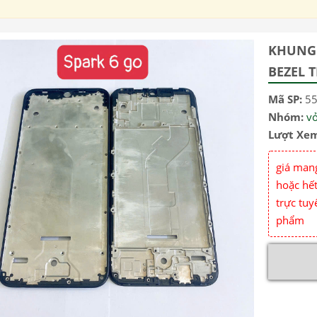
KHUNG 
BEZEL 
Mã SP:
5
Nhóm:
v
Lượt Xe
giá mang
hoặc hết
trực tuy
phẩm