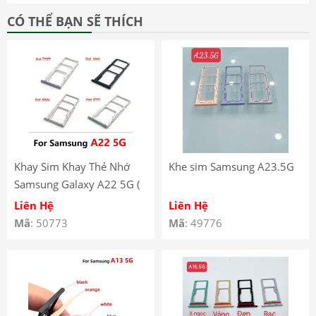
CÓ THỂ BẠN SẼ THÍCH
Khay Sim Khay Thẻ Nhớ
Khe sim Samsung A23.5G
Samsung Galaxy A22 5G (
A226B )
Liên Hệ
Liên Hệ
Mã
: 50773
Mã
: 49776