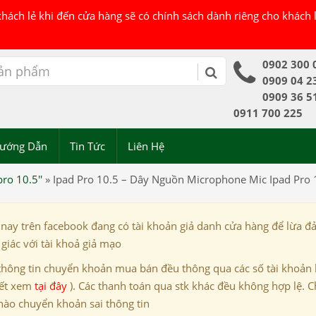
 khách lẻ khi đến cửa hàng sẽ có chính sách dành riêng cho khách
0902 300 
0909 04 2
0909 36 5
0911 700 225
ướng Dẫn
Tin Tức
Liên Hệ
ro 10.5''
»
Ipad Pro 10.5 – Dây Nguồn Microphone Mic Ipad Pro 
 nay trên facebook đang có tài khoản giả danh cửa hàng để lừa đ
giác với tài khoả giả mạo
thông tin chuyển khoản mua bán đều thông qua các số tài khoản
iết xem
tại đây
). Các thanh toán qua stk khác đều không hợp lệ. C
nào chuyển khoản sai thông tin