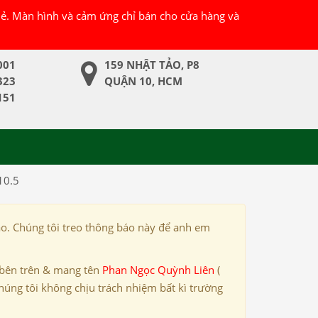
 lẻ. Màn hình và cảm ứng chỉ bán cho cửa hàng và
001
159 NHẬT TẢO, P8
323
QUẬN 10, HCM
151
10.5
ảo. Chúng tôi treo thông báo này để anh em
 bên trên & mang tên
Phan Ngọc Quỳnh Liên
(
húng tôi không chịu trách nhiệm bất kì trường