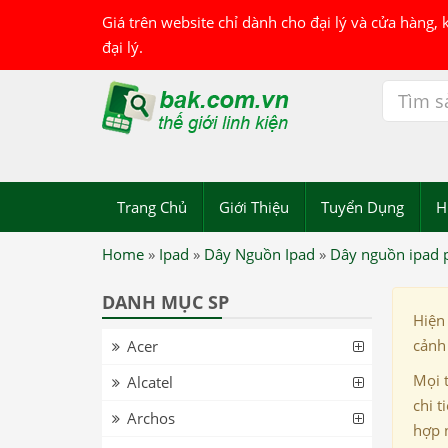
Giá trên website chỉ dành cho đại lý và cửa hàng,
đại lý.
Trang Chủ
Giới Thiệu
Tuyển Dụng
H
Home
»
Ipad
»
Dây Nguồn Ipad
»
Dây nguồn ipad p
DANH MỤC SP
Hiện
cảnh 
Acer
Mọi 
Alcatel
chi t
Archos
hợp 