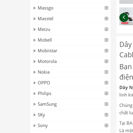
Massgo
Masstel
Meizu
Mobell
Dây 
Mobiistar
Cab
Motorola
Bạn 
Nokia
điện
OPPO
Dây N
Philips
linh ki
SamSung
Chúng 
chất l
SKy
Tại BA
Sony
Là một