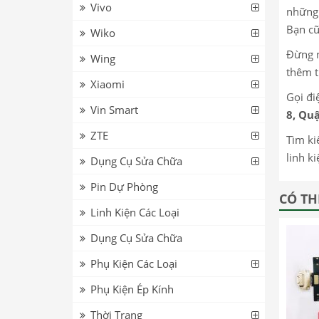
Vivo
những 
Bạn cũ
Wiko
Đừng n
Wing
thêm t
Xiaomi
Gọi đi
Vin Smart
8, Quậ
ZTE
Tìm ki
linh k
Dụng Cụ Sửa Chữa
Pin Dự Phòng
CÓ TH
Linh Kiện Các Loại
Dụng Cụ Sửa Chữa
Phụ Kiện Các Loại
Phụ Kiện Ép Kính
Thời Trang