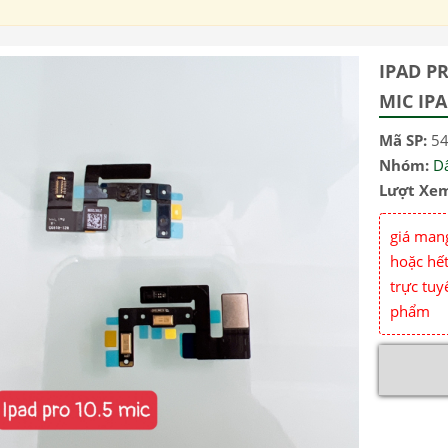
IPAD P
MIC IPA
Mã SP:
5
Nhóm:
Dâ
Lượt Xe
giá mang
hoặc hết
trực tuy
phẩm