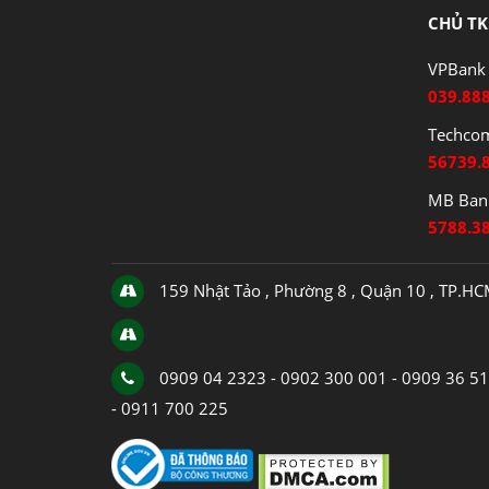
CHỦ TK
VPBank 
039.88
Techco
56739.
MB Bank
5788.3
159 Nhật Tảo , Phường 8 , Quận 10 , TP.H
0909 04 2323 - 0902 300 001 - 0909 36 5
- 0911 700 225