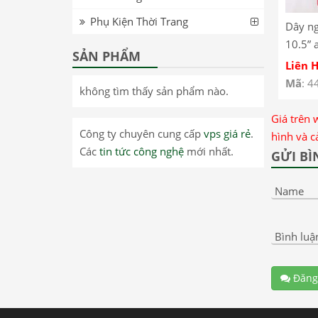
Phụ Kiện Thời Trang
Dây ng
10.5”
SẢN PHẨM
Liên 
Mã
: 4
không tìm thấy sản phẩm nào.
Giá trên 
Công ty chuyên cung cấp
vps giá rẻ
.
hình và c
Các
tin tức công nghệ
mới nhất.
GỬI BÌ
Name
Bình luậ
Đăng