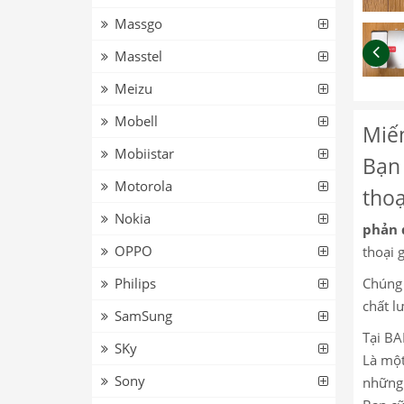
Massgo
Masstel
Meizu
Mobell
Miế
Mobiistar
Bạn 
Motorola
thoạ
Nokia
phản 
OPPO
thoại g
Philips
Chúng 
chất l
SamSung
Tại BA
SKy
Là một
Sony
những 