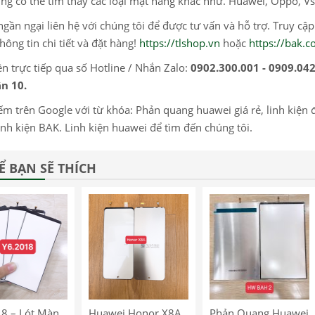
ng có thể tìm thấy các loại mặt hàng khác như. Huawei, Oppo, Vs
gần ngại liên hệ với chúng tôi để được tư vấn và hỗ trợ. Truy cậ
hông tin chi tiết và đặt hàng!
https://tlshop.vn
hoặc
https://bak.
ện trực tiếp qua số Hotline / Nhắn Zalo:
0902.300.001 - 0909.04
n 10.
ếm trên Google với từ khóa: Phản quang huawei giá rẻ, linh kiện điệ
inh kiện BAK. Linh kiện huawei để tìm đến chúng tôi.
Ể BẠN SẼ THÍCH
8 – Lót Màn
Huawei Honor X8A
Phản Quang Huawei