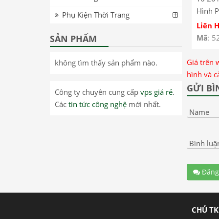
Hình 
Phụ Kiện Thời Trang
Huawe
Liên 
Backli
SẢN PHẨM
Mã
: 5
2018
Giá trên 
không tìm thấy sản phẩm nào.
hình và c
GỬI BÌ
Công ty chuyên cung cấp
vps giá rẻ
.
Các
tin tức công nghệ
mới nhất.
Name
Bình luậ
Đăng
CHỦ TK