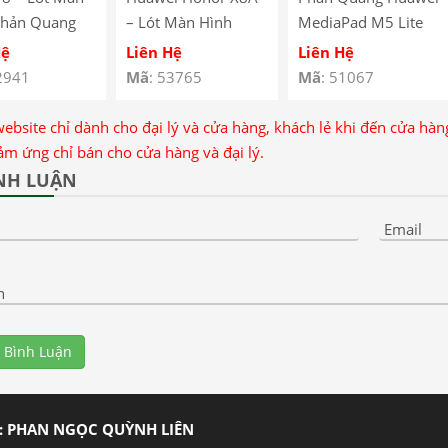
Phản Quang
– Lót Màn Hình
MediaPad M5 Lite
i Y6 2018 /
Phản Quang Huawei
10 / BAH2-L09 /
Hệ
Liên Hệ
Liên Hệ
ght Huawei Y6
Honor X8A –
BAH2-W19 / BAH2-
2941
Mã
: 53765
Mã
: 51067
Huawei Honor X8A
AL00 / BAH2-W09
Backlight
website chỉ dành cho đại lý và cửa hàng, khách lẻ khi đến cửa hà
ảm ứng chỉ bán cho cửa hàng và đại lý.
NH LUẬN
Email
n
 Bình Luận
: PHAN NGỌC QUỲNH LIÊN