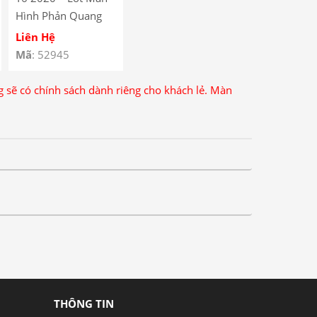
Hình Phản Quang
Huawei Y6 2020 –
Liên Hệ
Honor 9A /
Mã
: 52945
Backlight Huawei Y6
2020 – Huawei
ng sẽ có chính sách dành riêng cho khách lẻ. Màn
Honor 9A
THÔNG TIN