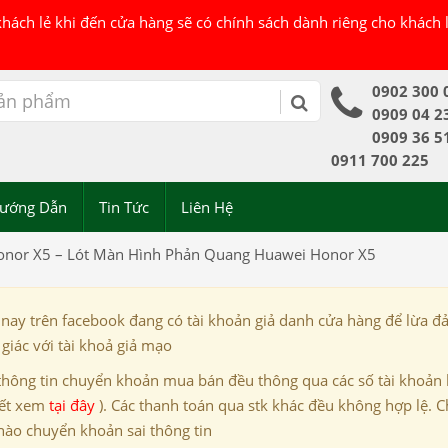
 khách lẻ khi đến cửa hàng sẽ có chính sách dành riêng cho khách
0902 300 
0909 04 2
0909 36 5
0911 700 225
ướng Dẫn
Tin Tức
Liên Hệ
nor X5 – Lót Màn Hình Phản Quang Huawei Honor X5
 nay trên facebook đang có tài khoản giả danh cửa hàng để lừa đ
giác với tài khoả giả mạo
thông tin chuyển khoản mua bán đều thông qua các số tài khoản
iết xem
tại đây
). Các thanh toán qua stk khác đều không hợp lệ. C
nào chuyển khoản sai thông tin