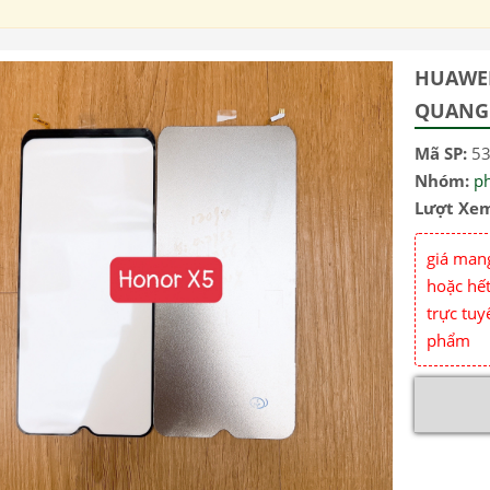
HUAWEI
QUANG
Mã SP:
5
Nhóm:
p
Lượt Xe
giá mang
hoặc hết
trực tuy
phẩm