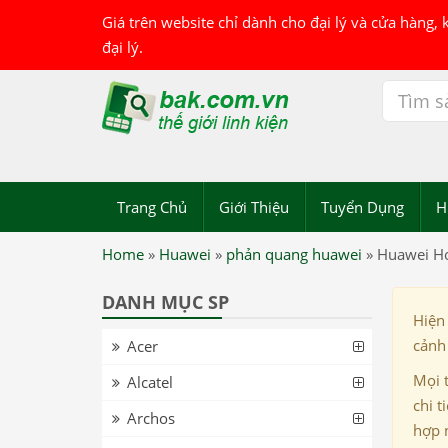
Giá trên website chỉ dành cho đại lý và cửa hàng,
đại lý.
Trang Chủ
Giới Thiệu
Tuyển Dụng
H
Home
»
Huawei
»
phản quang huawei
»
Huawei Ho
DANH MỤC SP
Hiện
cảnh 
Acer
Mọi 
Alcatel
chi t
Archos
hợp 