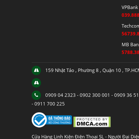
VPBank 
039.88
Techco
56739.
MB Bank
5788.3
159 Nhật Tảo , Phường 8 , Quận 10 , TP.H
0909 04 2323 - 0902 300 001 - 0909 36 5
- 0911 700 225
Cửa Hàng Linh Kiện Điện Thoại SL - Người Đại Di