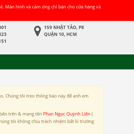
 lẻ. Màn hình và cảm ứng chỉ bán cho cửa hàng và
001
159 NHẬT TẢO, P8
323
QUẬN 10, HCM
151
ảo. Chúng tôi treo thông báo này để anh em
 bên trên & mang tên
Phan Ngọc Quỳnh Liên
(
húng tôi không chịu trách nhiệm bất kì trường