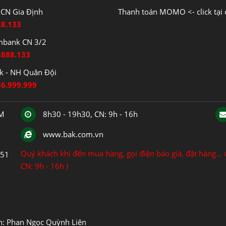
CN Gia Định
Thanh toán MOMO <- click tại 
88.133
mbank CN 3/2
8888.133
 - NH Quân Đội
86.999.999
CM
8h30 - 19h30, CN: 9h - 16h
www.bak.com.vn
Quý khách khi đến mua hàng, gọi điện báo giá, đặt hàng... v
151
CN: 9h - 16h )
ện: Phan Ngọc Quỳnh Liên