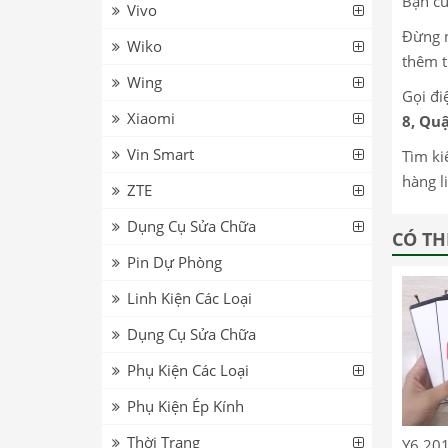
Bạn cũ
Vivo
Đừng n
Wiko
thêm t
Wing
Gọi đi
Xiaomi
8, Quậ
Vin Smart
Tìm ki
hàng l
ZTE
Dụng Cụ Sửa Chữa
CÓ TH
Pin Dự Phòng
Linh Kiện Các Loại
Dụng Cụ Sửa Chữa
Phụ Kiện Các Loại
Phụ Kiện Ép Kính
Thời Trang
Y6 201