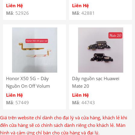
MediaPad T5 10.1 inch –
P9
Liên Hệ
Liên Hệ
Cáp Nối Màn Hình Huawei
Mã
: 52926
Mã
: 42881
AGS2-L09 – Huawei
MediaPad T5 10.1 inch
AGS2-L09 Wifi LCD Display
Flex Cable
Honor X50 5G – Dây
Dây nguồn sạc Huawei
Nguồn On Off Volum
Mate 20
Huawei Honor X50 5G
Liên Hệ
Liên Hệ
Mã
: 57449
Mã
: 44743
Giá trên website chỉ dành cho đại lý và cửa hàng, khách lẻ khi
đến cửa hàng sẽ có chính sách dành riêng cho khách lẻ. Màn
hình và cảm ứng chỉ bán cho cửa hàng và đại lý.