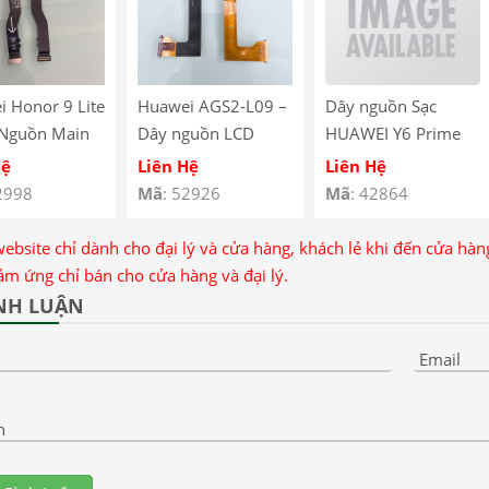
 Honor 9 Lite
Huawei AGS2-L09 –
Dây nguồn Sạc
 Nguồn Main
Dây nguồn LCD
HUAWEI Y6 Prime
 Honor 9 Lite
Huawei MediaPad
2019
Hệ
Liên Hệ
Liên Hệ
Nối Main
T5 10.1 inch – Cáp
2998
Mã
: 52926
Mã
: 42864
 Honor 9 Lite
Nối Màn Hình
wei Honor 9
Huawei AGS2-L09 –
website chỉ dành cho đại lý và cửa hàng, khách lẻ khi đến cửa hà
otherboard
Huawei MediaPad
ảm ứng chỉ bán cho cửa hàng và đại lý.
able
T5 10.1 inch AGS2-
NH LUẬN
L09 Wifi LCD
Display Flex Cable
Email
n