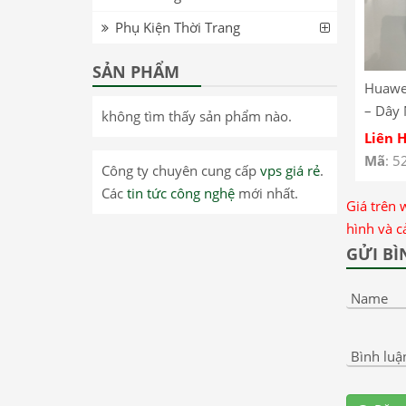
Phụ Kiện Thời Trang
SẢN PHẨM
Huawei
– Dây
không tìm thấy sản phẩm nào.
Huawei
Liên 
– Cáp 
Mã
: 5
Công ty chuyên cung cấp
vps giá rẻ
.
Huawei
Các
tin tức công nghệ
mới nhất.
– Hua
Giá trên 
Lite M
hình và c
Flex C
GỬI BÌ
Name
Bình luậ