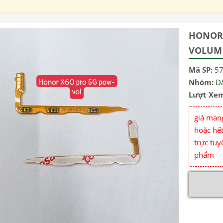
HONOR 
VOLUM 
Mã SP:
5
Nhóm:
D
Lượt Xe
giá mang
hoặc hết
trực tuy
phẩm