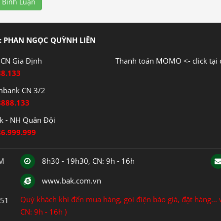
 Bình Luận
: PHAN NGỌC QUỲNH LIÊN
CN Gia Định
Thanh toán MOMO <- click tại 
88.133
mbank CN 3/2
8888.133
 - NH Quân Đội
86.999.999
CM
8h30 - 19h30, CN: 9h - 16h
www.bak.com.vn
Quý khách khi đến mua hàng, gọi điện báo giá, đặt hàng... v
151
CN: 9h - 16h )