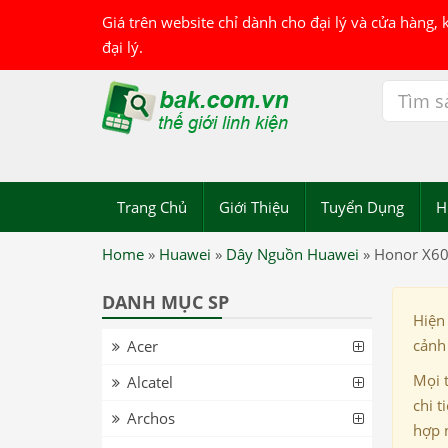
Giá trên website chỉ dành cho đại lý và cửa hàng,
đại lý.
Trang Chủ
Giới Thiệu
Tuyển Dụng
H
Home
»
Huawei
»
Dây Nguồn Huawei
»
Honor X60
DANH MỤC SP
Hiện
cảnh 
Acer
Mọi 
Alcatel
chi t
Archos
hợp 