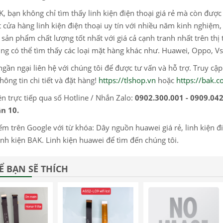
K, bạn không chỉ tìm thấy linh kiện điện thoại giá rẻ mà còn đượ
 cửa hàng linh kiện điện thoại uy tín với nhiều năm kinh nghiệ
sản phẩm chất lượng tốt nhất với giá cả cạnh tranh nhất trên thị 
ng có thể tìm thấy các loại mặt hàng khác như. Huawei, Oppo, Vs
gần ngại liên hệ với chúng tôi để được tư vấn và hỗ trợ. Truy cậ
hông tin chi tiết và đặt hàng!
https://tlshop.vn
hoặc
https://bak.
ện trực tiếp qua số Hotline / Nhắn Zalo:
0902.300.001 - 0909.04
n 10.
ếm trên Google với từ khóa: Dây nguồn huawei giá rẻ, linh kiện điện
inh kiện BAK. Linh kiện huawei để tìm đến chúng tôi.
Ể BẠN SẼ THÍCH