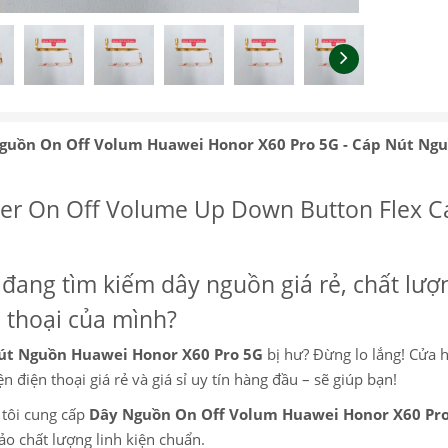
guồn On Off Volum Huawei Honor X60 Pro 5G - Cáp Nút Ng
er On Off Volume Up Down Button Flex Ca
đang tìm kiếm dây nguồn giá rẻ, chất lượn
 thoại của mình?
út Nguồn Huawei Honor X60 Pro 5G
bị hư? Đừng lo lắng! Cửa h
ện điện thoại giá rẻ và giá sỉ uy tín hàng đầu – sẽ giúp bạn!
tôi cung cấp
Dây Nguồn On Off Volum Huawei Honor X60 Pr
o chất lượng linh kiện chuẩn.