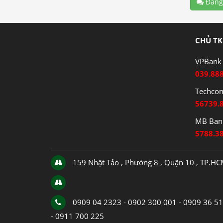
Đăng
CHỦ TK
VPBank 
039.88
Techco
56739.
MB Bank
5788.3
159 Nhật Tảo , Phường 8 , Quận 10 , TP.H
0909 04 2323 - 0902 300 001 - 0909 36 5
- 0911 700 225