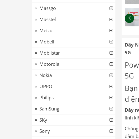
Massgo
Masstel
Meizu
Mobell
Dây N
5G
Mobiistar
Pow
Motorola
5G
Nokia
OPPO
Bạn 
điện
Philips
SamSung
Dây n
linh ki
SKy
Chúng 
Sony
đảm bả