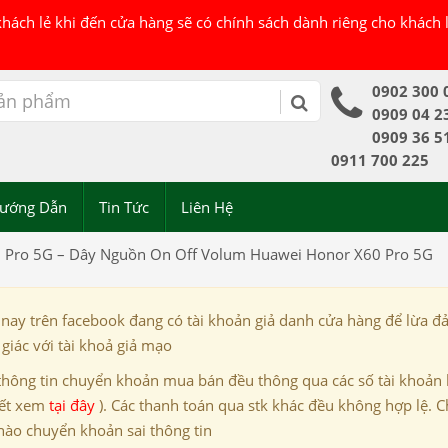
 khách lẻ khi đến cửa hàng sẽ có chính sách dành riêng cho khách
0902 300 
0909 04 2
0909 36 5
0911 700 225
ướng Dẫn
Tin Tức
Liên Hệ
 Pro 5G – Dây Nguồn On Off Volum Huawei Honor X60 Pro 5G
 nay trên facebook đang có tài khoản giả danh cửa hàng để lừa đ
giác với tài khoả giả mạo
thông tin chuyển khoản mua bán đều thông qua các số tài khoản
iết xem
tại đây
). Các thanh toán qua stk khác đều không hợp lệ. C
nào chuyển khoản sai thông tin