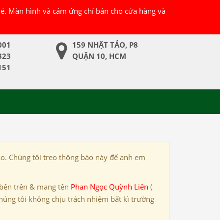
 lẻ. Màn hình và cảm ứng chỉ bán cho cửa hàng và
001
159 NHẬT TẢO, P8
323
QUẬN 10, HCM
151
ảo. Chúng tôi treo thông báo này để anh em
 bên trên & mang tên
Phan Ngọc Quỳnh Liên
(
húng tôi không chịu trách nhiệm bất kì trường