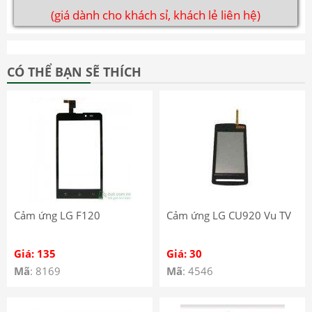
(giá dành cho khách sỉ, khách lẻ liên hệ)
CÓ THỂ BẠN SẼ THÍCH
Cảm ứng LG F120
Cảm ứng LG CU920 Vu TV
Giá: 135
Giá: 30
Mã
: 8169
Mã
: 4546