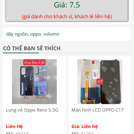
Giá: 7.5
(giá dành cho khách sỉ, khách lẻ liên hệ)
dây nguồn
,
oppo
,
volumn
CÓ THỂ BẠN SẼ THÍCH
Lưng vỏ Oppo Reno 5.5G
Màn hình LCD OPPO C17
Liên Hệ
Giá: Liên hệ
Mã
: 49214
Mã
: 41201