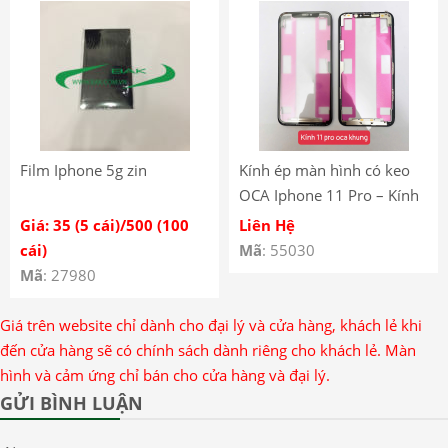
Film Iphone 5g zin
Kính ép màn hình có keo
OCA Iphone 11 Pro – Kính
Iphone 11 Pro có khung
Giá: 35 (5 cái)/500 (100
Liên Hệ
liền keo OCA
cái)
Mã
: 55030
Mã
: 27980
Giá trên website chỉ dành cho đại lý và cửa hàng, khách lẻ khi
đến cửa hàng sẽ có chính sách dành riêng cho khách lẻ. Màn
hình và cảm ứng chỉ bán cho cửa hàng và đại lý.
GỬI BÌNH LUẬN