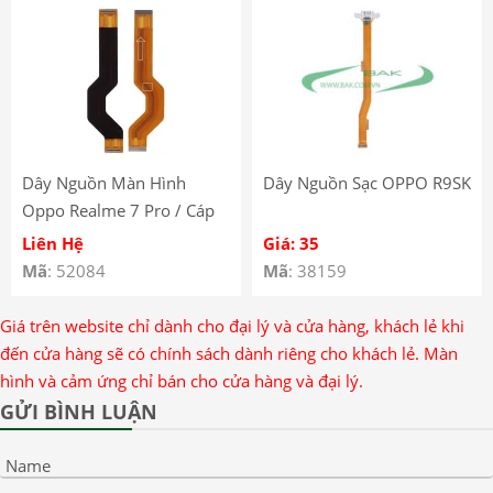
Pro 5G Power Volume
Button Flex
Dây Nguồn Màn Hình
Dây Nguồn Sạc OPPO R9SK
Oppo Realme 7 Pro / Cáp
Nối LCD Oppo Realme 7
Liên Hệ
Giá: 35
Pro
Mã
: 52084
Mã
: 38159
Giá trên website chỉ dành cho đại lý và cửa hàng, khách lẻ khi
đến cửa hàng sẽ có chính sách dành riêng cho khách lẻ. Màn
hình và cảm ứng chỉ bán cho cửa hàng và đại lý.
GỬI BÌNH LUẬN
Name