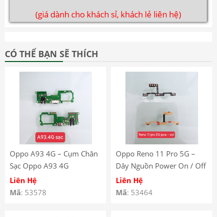
(giá dành cho khách sỉ, khách lẻ liên hệ)
CÓ THỂ BẠN SẼ THÍCH
Oppo A93 4G – Cụm Chân
Oppo Reno 11 Pro 5G –
Sạc Oppo A93 4G
Dây Nguồn Power On / Off
CPH2121, CPH2123
Oppo Reno 11 Pro 5G –
Liên Hệ
Liên Hệ
Dây Nguồn Volume Âm
Mã
: 53578
Mã
: 53464
Lượng Oppo Reno 11
Pro.5G – Oppo Reno 11