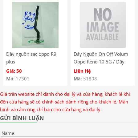
Pro 5G Motherboard Flex
Cable
Dây nguồn sac oppo R9
Dây Nguồn On Off Volum
plus
Oppo Reno 10 5G / Dây
Nút Nguồn Power Âm
Giá: 50
Liên Hệ
Lượng Oppo Reno 10 5G
Mã
: 17301
Mã
: 51808
Giá trên website chỉ dành cho đại lý và cửa hàng, khách lẻ khi
đến cửa hàng sẽ có chính sách dành riêng cho khách lẻ. Màn
hình và cảm ứng chỉ bán cho cửa hàng và đại lý.
GỬI BÌNH LUẬN
Name