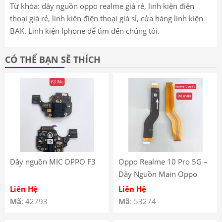
Từ khóa: dây nguồn oppo realme giá rẻ, linh kiện điện
thoại giá rẻ, linh kiện điện thoại giá sỉ, cửa hàng linh kiện
BAK. Linh kiện Iphone để tìm đến chúng tôi.
CÓ THỂ BẠN SẼ THÍCH
Dây nguồn MIC OPPO F3
Oppo Realme 10 Pro 5G –
Dây Nguồn Main Oppo
Realme 10 Pro 5G – Cáp
Liên Hệ
Liên Hệ
Nối Main Oppo Realme 10
Mã
: 42793
Mã
: 53274
Pro 5G – Oppo Realme 10