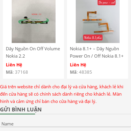
Dây Nguồn On Off Volume
Nokia 8.1+ – Dây Nguồn
Nokia 2.2
Power On / Off Nokia 8.1+
– Dây Nguồn Volume
Liên Hệ
Liên Hệ
Nokia 8.1+ – Nokia 8.1
Mã
: 37168
Mã
: 48385
Plus Power Volume Button
Flex
Giá trên website chỉ dành cho đại lý và cửa hàng, khách lẻ khi
đến cửa hàng sẽ có chính sách dành riêng cho khách lẻ. Màn
hình và cảm ứng chỉ bán cho cửa hàng và đại lý.
GỬI BÌNH LUẬN
Name