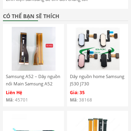
CÓ THỂ BẠN SẼ THÍCH
Samsung A52 – Dây nguồn
Dây nguồn home Samsung
nối Main Samsung A52
J530 J730
A526B
Liên Hệ
Giá: 35
Mã
: 45701
Mã
: 38168