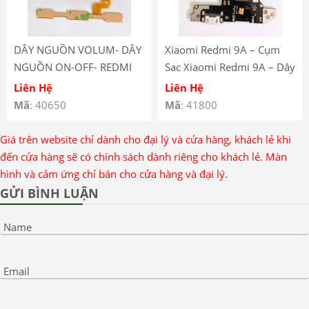
DÂY NGUỒN VOLUM- DÂY
Xiaomi Redmi 9A – Cụm
NGUỒN ON-OFF- REDMI
Sac Xiaomi Redmi 9A – Dây
NOTE 4
Nguồn Sạc Xiaomi Redmi
Liên Hệ
Liên Hệ
9A – Redmi 9A Charge
Mã
: 40650
Mã
: 41800
Connector Flex
Giá trên website chỉ dành cho đại lý và cửa hàng, khách lẻ khi
đến cửa hàng sẽ có chính sách dành riêng cho khách lẻ. Màn
hình và cảm ứng chỉ bán cho cửa hàng và đại lý.
GỬI BÌNH LUẬN
Name
Email