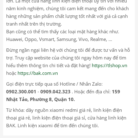
lớn. Là một cửa hàng linh kiện điện thoại uy tín với nhiều
năm kinh nghiệm, chúng tôi cam kết mang đến cho khách
hàng những sản phẩm chất lượng tốt nhất với giá cả cạnh
tranh nhất trên thị trường.
Bạn cũng có thể tìm thấy các loại mặt hàng khác như.
Huawei, Oppo, Vsmart, Samsung, Vivo, Realme, ...
Đừng ngần ngại liên hệ với chúng tôi để được tư vấn và hỗ
trợ. Truy cập website của chúng tôi ngay hôm nay để tìm
hiểu thêm thông tin chi tiết và đặt hàng!
https://tlshop.vn
hoặc
https://bak.com.vn
Gọi điện trực tiếp qua số Hotline / Nhắn Zalo:
0902.300.001
-
0909.042.323
. Hoặc đến địa chỉ:
159
Nhật Tảo, Phường 8, Quận 10.
Từ khóa: dây nguồn xiaomi redmi giá rẻ, linh kiện điện
thoại giá rẻ, linh kiện điện thoại giá sỉ, cửa hàng linh kiện
BAK. Linh kiện xiaomi để tìm đến chúng tôi.