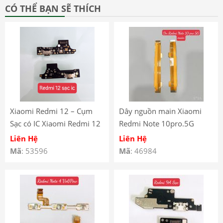
CÓ THỂ BẠN SẼ THÍCH
Xiaomi Redmi 12 – Cụm
Dây nguồn main Xiaomi
Sạc có IC Xiaomi Redmi 12
Redmi Note 10pro.5G
– Dây Nguồn Sạc Xiaomi
Liên Hệ
Liên Hệ
Redmi 12 có IC – Xiaomi
Mã
: 53596
Mã
: 46984
Redmi 12 Charger
Connector Flex IC