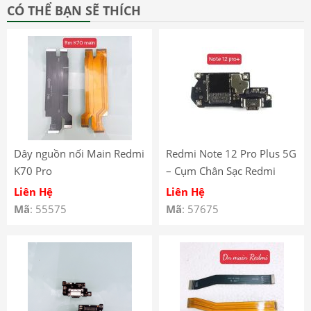
CÓ THỂ BẠN SẼ THÍCH
Dây nguồn nối Main Redmi
Redmi Note 12 Pro Plus 5G
K70 Pro
– Cụm Chân Sạc Redmi
Note 12 Pro+ 5G
Liên Hệ
Liên Hệ
22101316UCP,
Mã
: 55575
Mã
: 57675
22101316UG