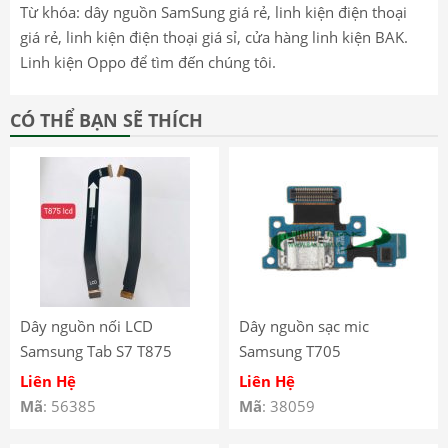
Từ khóa: dây nguồn SamSung giá rẻ, linh kiện điện thoại
giá rẻ, linh kiện điện thoại giá sỉ, cửa hàng linh kiện BAK.
Linh kiện Oppo để tìm đến chúng tôi.
CÓ THỂ BẠN SẼ THÍCH
Dây nguồn nối LCD
Dây nguồn sạc mic
Samsung Tab S7 T875
Samsung T705
T870 T876
Liên Hệ
Liên Hệ
Mã
: 56385
Mã
: 38059