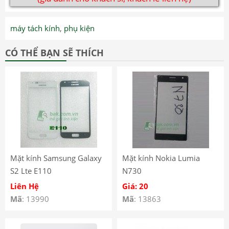
máy tách kính
,
phụ kiện
CÓ THỂ BẠN SẼ THÍCH
Mặt kính Samsung Galaxy
Mặt kính Nokia Lumia
S2 Lte E110
N730
Liên Hệ
Giá: 20
Mã
: 13990
Mã
: 13863