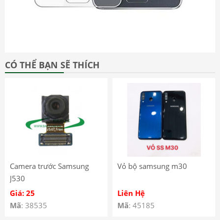
CÓ THỂ BẠN SẼ THÍCH
Camera trước Samsung
Vỏ bộ samsung m30
J530
Giá: 25
Liên Hệ
Mã
: 38535
Mã
: 45185