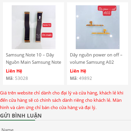
Samsung Note 10 – Dây
Dây nguồn power on off –
Nguồn Main Samsung Note
volume Samsung A02
10 – Cáp Nối Main
Liên Hệ
Liên Hệ
Samsung Note 10 –
Mã
: 53028
Mã
: 49892
Samsung Note 10
Motherboard Flex Cable
Giá trên website chỉ dành cho đại lý và cửa hàng, khách lẻ khi
đến cửa hàng sẽ có chính sách dành riêng cho khách lẻ. Màn
hình và cảm ứng chỉ bán cho cửa hàng và đại lý.
GỬI BÌNH LUẬN
Name