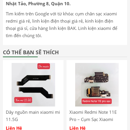
Nhật Tảo, Phường 8, Quận 10.
Tìm kiếm trên Google với từ khóa: cụm chân sạc xiaomi
redmi giá rẻ, linh kiện điện thoại giá rẻ, kinh kiện điện
thoại giá sỉ, cửa hàng linh kiện BAK. Linh kiện xiaomi để
tìm đến chúng tôi.
CÓ THỂ BẠN SẼ THÍCH
Dây nguồn main xiaomi mi
Xiaomi Redmi Note 11E
11.5G
Pro – Cụm Sạc Xiaomi
Redmi Note 11E Pro – Dây
Liên Hệ
Liên Hệ