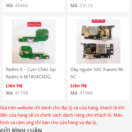
Nguồn Sạc Xiaomi Redmi
Mã
: 45660
Mã
: 53110
Note 11E Pro – Xiaomi
Redmi Note 11E Pro
Charge Connector Flex
Redmi 6 – Cụm Chân Sạc
Dây nguồn SẠC Xiaomi Mi
Redmi 6 M1804C3DG,
5C
M1804C3DH, M1804C3DI
Liên Hệ
Liên Hệ
Mã
: 41788
Mã
: 41988
Giá trên website chỉ dành cho đại lý và cửa hàng, khách lẻ khi
đến cửa hàng sẽ có chính sách dành riêng cho khách lẻ. Màn
hình và cảm ứng chỉ bán cho cửa hàng và đại lý.
GỬI BÌNH LUẬN