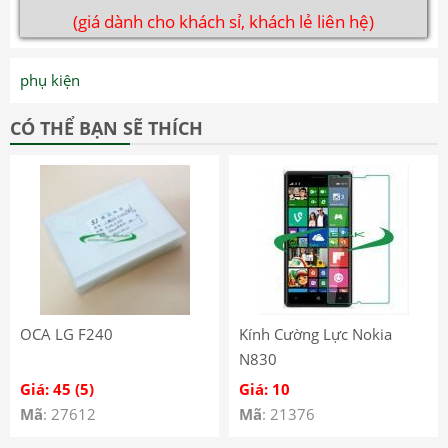
(giá dành cho khách sỉ, khách lẻ liên hệ)
phụ kiện
CÓ THỂ BẠN SẼ THÍCH
OCA LG F240
Kính Cường Lực Nokia
N830
Giá: 45 (5)
Giá: 10
Mã
: 27612
Mã
: 21376