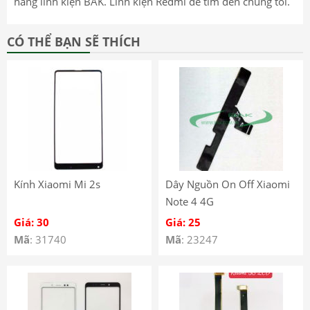
hàng linh kiện BAK. Linh kiện Redmi để tìm đến chúng tôi.
CÓ THỂ BẠN SẼ THÍCH
Kính Xiaomi Mi 2s
Dây Nguồn On Off Xiaomi
Note 4 4G
Giá: 30
Giá: 25
Mã
: 31740
Mã
: 23247