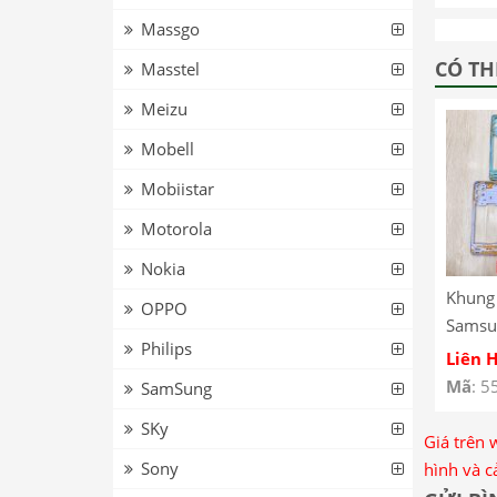
Massgo
CÓ TH
Masstel
Meizu
Mobell
Mobiistar
Motorola
Nokia
Khung
OPPO
Samsu
Philips
Plasti
Liên 
Samsu
Mã
: 5
SamSung
SKy
Giá trên 
Sony
hình và c