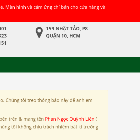
 lẻ. Màn hình và cảm ứng chỉ bán cho cửa hàng và
001
159 NHẬT TẢO, P8
323
QUẬN 10, HCM
151
ảo. Chúng tôi treo thông báo này để anh em
 bên trên & mang tên
Phan Ngọc Quỳnh Liên
(
húng tôi không chịu trách nhiệm bất kì trường