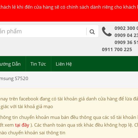
 khách lẻ khi đến cửa hàng sẽ có chính sách dành riêng cho khách
0902 300 
0909 04 2
0909 36 5
0911 700 225
ướng Dẫn
Tin Tức
Liên Hệ
amsung S7520
 nay trên facebook đang có tài khoản giả danh cửa hàng để lừa đ
giác với tài khoả giả mạo
thông tin chuyển khoản mua bán đều thông qua các số tài khoản
iết xem
tại đây
). Các thanh toán qua stk khác đều không hợp lệ. C
nào chuyển khoản sai thông tin