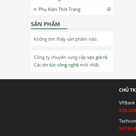
Phụ Kiện Thời Trang
SẢN PHẨM
không tìm thấy sản phẩm nào.
Công ty chuyên cung cấp
vps giá rẻ
.
Các
tin tức công nghệ
mới nhất.
CHỦ TK
VPBank 
039.88
Techco
56739.