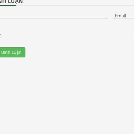
NH LUẬN
Email
n
 Bình Luận