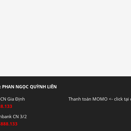
: PHAN NGỌC QUỲNH LIÊN
CN Gia Định
Thanh toán MOMO <- click tại 
88.133
mbank CN 3/2
8888.133