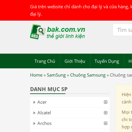
Giá trên website chỉ dành cho đại lý và cửa hàng,
đại lý.
Trang Chủ
Giới Thiệu
Tuyển Dụng
H
Home
»
SamSung
»
Chuông Samsung
»
Chuông s
DANH MỤC SP
Hiện
cảnh 
Acer
Mọi 
Alcatel
chi t
Archos
hợp 