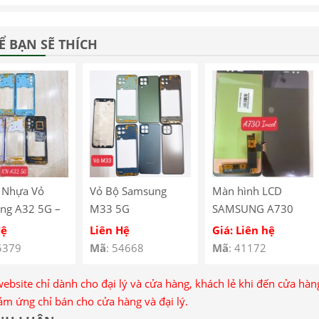
Ể BẠN SẼ THÍCH
 Nhựa Vỏ
Vỏ Bộ Samsung
Màn hình LCD
ng A32 5G –
M33 5G
SAMSUNG A730
c frame
Incel
Hệ
Liên Hệ
Giá: Liên hệ
ng A32 5G
5379
Mã
: 54668
Mã
: 41172
website chỉ dành cho đại lý và cửa hàng, khách lẻ khi đến cửa hà
ảm ứng chỉ bán cho cửa hàng và đại lý.