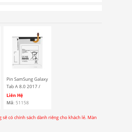
Pin SamSung Galaxy
Tab A 8.0 2017 /
T380 / T385 / T367
Liên Hệ
/ EB-BT367ABE
Mã
: 51158
ng sẽ có chính sách dành riêng cho khách lẻ. Màn