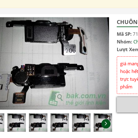
CHUÔN
Mã SP:
7
Nhóm:
C
Lượt Xe
giá mang
hoặc hết
trực tuy
phẩm