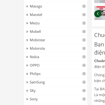
Massgo
Masstel
Meizu
Mobell
Chu
Mobiistar
Bạn 
Motorola
điện
Nokia
Chuôn
OPPO
điện th
Philips
Chúng 
kiện c
SamSung
Tại BA
SKy
Là một
Sony
những 