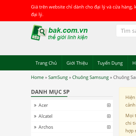
Giá trên website chỉ dành cho đại lý và cửa hàng,
đại lý.
Trang Chủ
Giới Thiệu
Tuyển Dụng
H
Home
»
SamSung
»
Chuông Samsung
»
Chuông Sa
DANH MỤC SP
Hiện
cảnh 
Acer
Mọi 
Alcatel
chi t
Archos
hợp 