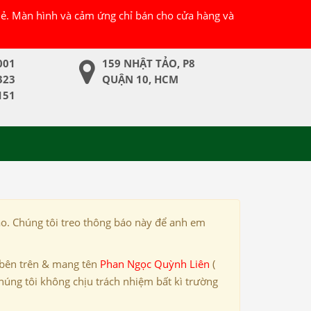
 lẻ. Màn hình và cảm ứng chỉ bán cho cửa hàng và
001
159 NHẬT TẢO, P8
323
QUẬN 10, HCM
151
ảo. Chúng tôi treo thông báo này để anh em
 bên trên & mang tên
Phan Ngọc Quỳnh Liên
(
húng tôi không chịu trách nhiệm bất kì trường