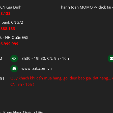
CN Gia Định
Thanh toán MOMO <- click tại 
88.133
mbank CN 3/2
8888.133
 - NH Quân Đội
86.999.999
CM
8h30 - 19h30, CN: 9h - 16h
www.bak.com.vn
Quý khách khi đến mua hàng, gọi điện báo giá, đặt hàng... v
151
CN: 9h - 16h )
ện: Phan Ngọc Quỳnh Liên