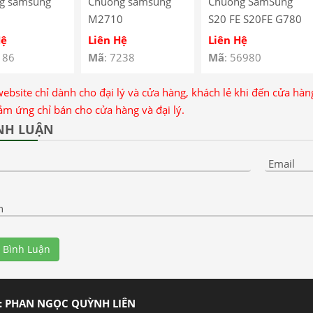
g samsung
Chuông samsung
Chuông SamSung
M2710
S20 FE S20FE G780
G781 – Loa Ngoài
Hệ
Liên Hệ
Liên Hệ
SamSung S20 FE
186
Mã
: 7238
Mã
: 56980
website chỉ dành cho đại lý và cửa hàng, khách lẻ khi đến cửa hà
ảm ứng chỉ bán cho cửa hàng và đại lý.
NH LUẬN
Email
n
 Bình Luận
: PHAN NGỌC QUỲNH LIÊN