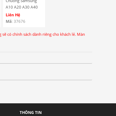
Chuông Samsung
A10 A20 A30 A40
A50 M20 M30 M40
Liên Hệ
Mã
: 37676
ng sẽ có chính sách dành riêng cho khách lẻ. Màn
THÔNG TIN