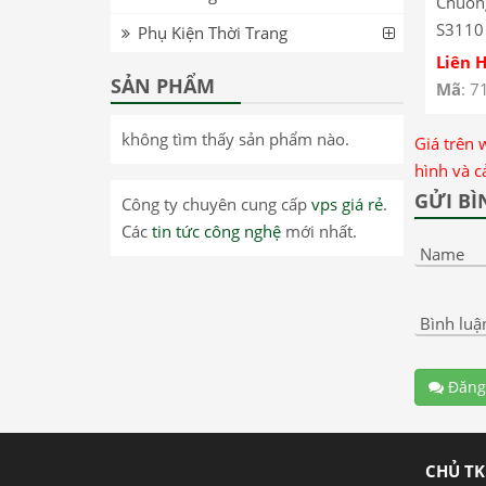
Chuôn
S3110
Phụ Kiện Thời Trang
Liên 
SẢN PHẨM
Mã
: 7
không tìm thấy sản phẩm nào.
Giá trên 
hình và c
GỬI BÌ
Công ty chuyên cung cấp
vps giá rẻ
.
Các
tin tức công nghệ
mới nhất.
Name
Bình luậ
Đăng
CHỦ TK