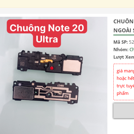
CHUÔNG
NGOÀI 
Mã SP:
5
Nhóm:
C
Lượt Xe
giá mang
hoặc hết
trực tuy
phẩm