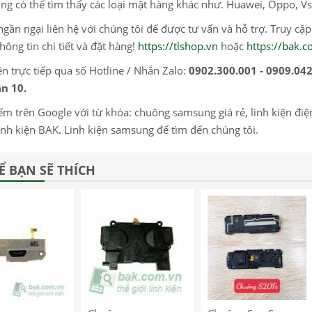
ng có thể tìm thấy các loại mặt hàng khác như. Huawei, Oppo, Vs
gần ngại liên hệ với chúng tôi để được tư vấn và hỗ trợ. Truy cậ
hông tin chi tiết và đặt hàng!
https://tlshop.vn
hoặc
https://bak.
ện trực tiếp qua số Hotline / Nhắn Zalo:
0902.300.001 - 0909.04
n 10.
ếm trên Google với từ khóa: chuông samsung giá rẻ, linh kiện điện t
inh kiện BAK. Linh kiện samsung để tìm đến chúng tôi.
Ể BẠN SẼ THÍCH