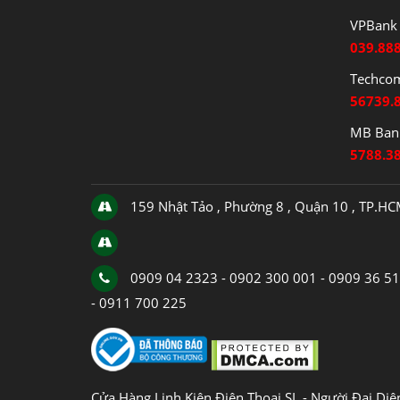
VPBank 
039.88
Techco
56739.
MB Bank
5788.3
159 Nhật Tảo , Phường 8 , Quận 10 , TP.H
0909 04 2323 - 0902 300 001 - 0909 36 5
- 0911 700 225
Cửa Hàng Linh Kiện Điện Thoại SL - Người Đại Di