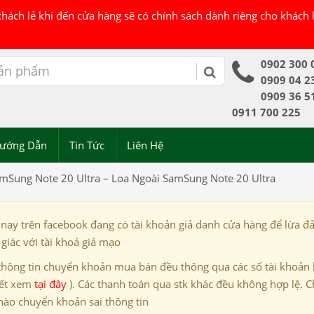
 khách lẻ khi đến cửa hàng sẽ có chính sách dành riêng cho khách
0902 300 
0909 04 2
0909 36 5
0911 700 225
ướng Dẫn
Tin Tức
Liên Hệ
mSung Note 20 Ultra – Loa Ngoài SamSung Note 20 Ultra
 nay trên facebook đang có tài khoản giả danh cửa hàng để lừa đ
giác với tài khoả giả mạo
thông tin chuyển khoản mua bán đều thông qua các số tài khoản
iết xem
tại đây
). Các thanh toán qua stk khác đều không hợp lệ. C
nào chuyển khoản sai thông tin