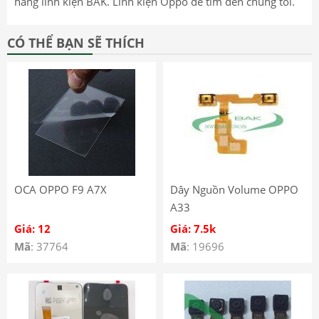
hàng linh kiện BAK. Linh kiện Oppo để tìm đến chúng tôi.
CÓ THỂ BẠN SẼ THÍCH
OCA OPPO F9 A7X
Dây Nguồn Volume OPPO
A33
Giá: 12
Giá: 7.5k
Mã
: 37764
Mã
: 19696