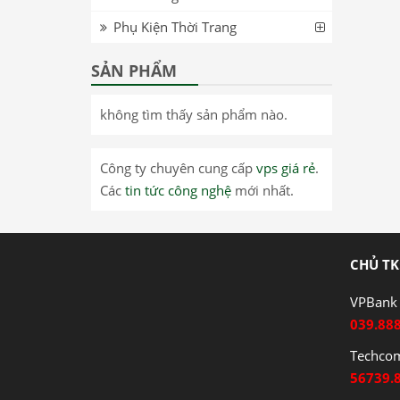
Phụ Kiện Thời Trang
SẢN PHẨM
không tìm thấy sản phẩm nào.
Công ty chuyên cung cấp
vps giá rẻ
.
Các
tin tức công nghệ
mới nhất.
CHỦ TK
VPBank 
039.88
Techco
56739.