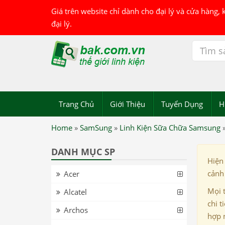
Giá trên website chỉ dành cho đại lý và cửa hàng,
đại lý.
Trang Chủ
Giới Thiệu
Tuyển Dụng
H
Home
»
SamSung
»
Linh Kiện Sữa Chữa Samsung
DANH MỤC SP
Hiện
cảnh 
Acer
Mọi 
Alcatel
chi t
Archos
hợp 