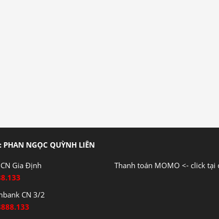
: PHAN NGỌC QUỲNH LIÊN
CN Gia Định
Thanh toán MOMO <- click tại 
88.133
mbank CN 3/2
8888.133