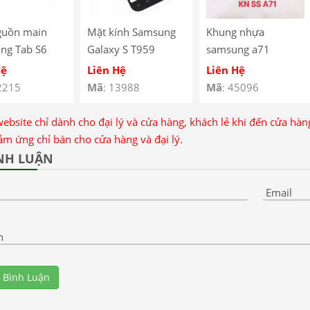
guồn main
Mặt kính Samsung
Khung nhựa
ng Tab S6
Galaxy S T959
samsung a71
615 P610 /
Hệ
Liên Hệ
Liên Hệ
i Main Sạc
2215
Mã
: 13988
Mã
: 45096
ng Tab S6
615 P610
website chỉ dành cho đại lý và cửa hàng, khách lẻ khi đến cửa hà
ảm ứng chỉ bán cho cửa hàng và đại lý.
NH LUẬN
Email
n
 Bình Luận