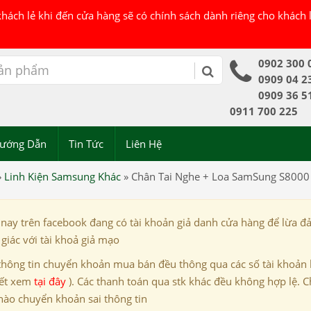
 khách lẻ khi đến cửa hàng sẽ có chính sách dành riêng cho khách
0902 300 
0909 04 2
0909 36 5
0911 700 225
ướng Dẫn
Tin Tức
Liên Hệ
»
Linh Kiện Samsung Khác
»
Chân Tai Nghe + Loa SamSung S8000
 nay trên facebook đang có tài khoản giả danh cửa hàng để lừa đ
giác với tài khoả giả mạo
thông tin chuyển khoản mua bán đều thông qua các số tài khoản
iết xem
tại đây
). Các thanh toán qua stk khác đều không hợp lệ. C
nào chuyển khoản sai thông tin