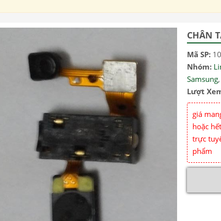
CHÂN T
Mã SP:
1
Nhóm:
L
Samsung
Lượt Xe
giá mang
hoặc hết
trực tuy
phẩm