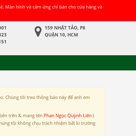
 lẻ. Màn hình và cảm ứng chỉ bán cho cửa hàng và
001
159 NHẬT TẢO, P8
323
QUẬN 10, HCM
151
ảo. Chúng tôi treo thông báo này để anh em
 bên trên & mang tên
Phan Ngọc Quỳnh Liên
(
húng tôi không chịu trách nhiệm bất kì trường