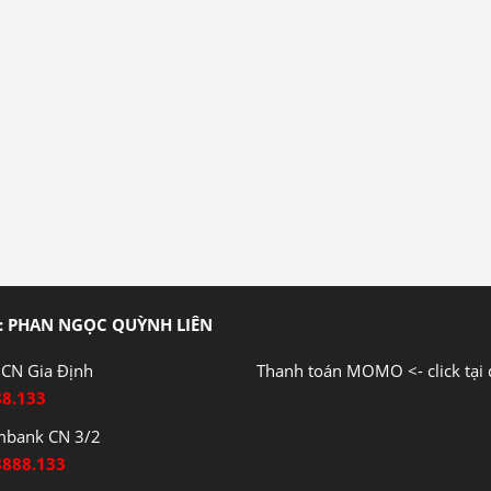
: PHAN NGỌC QUỲNH LIÊN
CN Gia Định
Thanh toán MOMO <- click tại 
88.133
mbank CN 3/2
8888.133