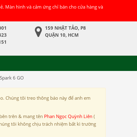
 lẻ. Màn hình và cảm ứng chỉ bán cho cửa hàng và
001
159 NHẬT TẢO, P8
323
QUẬN 10, HCM
151
 Spark 6 GO
ảo. Chúng tôi treo thông báo này để anh em
 bên trên & mang tên
Phan Ngọc Quỳnh Liên
(
húng tôi không chịu trách nhiệm bất kì trường