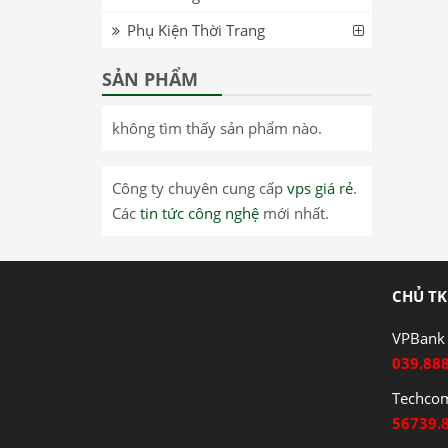
Phụ Kiện Thời Trang
SẢN PHẨM
không tìm thấy sản phẩm nào.
Công ty chuyên cung cấp
vps giá rẻ
.
Các
tin tức công nghệ
mới nhất.
CHỦ TK
VPBank 
039.88
Techco
56739.