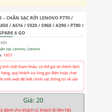
2 – CHÂN SẠC RỜI LENOVO P770 /
850 / A516 / S920 / S960 / A390 / P780 /
SPARK 6 GO
9343
hân sạc Lenovo
,
Lenovo
m
:
1957
 tính chất tham khảo, có thể giá sẽ chênh lệch
 hàng, quý khách vui lòng gọi điện hoặc chat
ến trên web để biết chính xác thông tin về sản
Giá: 20
iá dành cho khách sỉ, khách lẻ liên hệ)