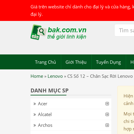
Giá trên website chỉ dành cho đại lý và cửa hàng,
đại lý.
Trang Chủ
Giới Thiệu
Tuyển Dụng
H
Home
»
Lenovo
»
CS Số 12 – Chân Sạc Rời Lenovo
DANH MỤC SP
Hiện
cảnh 
Acer
Mọi 
Alcatel
chi t
Archos
hợp 