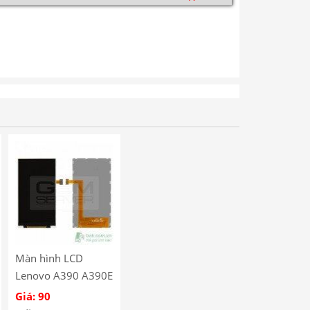
Màn hình LCD
Lenovo A390 A390E
A390T A690 A790
Giá: 90