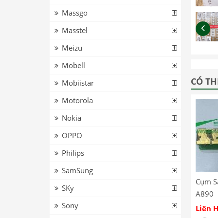
Massgo
Masstel
Meizu
Mobell
CÓ TH
Mobiistar
Motorola
Nokia
OPPO
Philips
SamSung
Cụm S
SKy
A890
Sony
Liên 