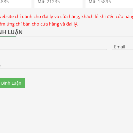
4885
Mã
: 21235
Mã
: 15896
website chỉ dành cho đại lý và cửa hàng, khách lẻ khi đến cửa hà
ảm ứng chỉ bán cho cửa hàng và đại lý.
NH LUẬN
Email
n
 Bình Luận