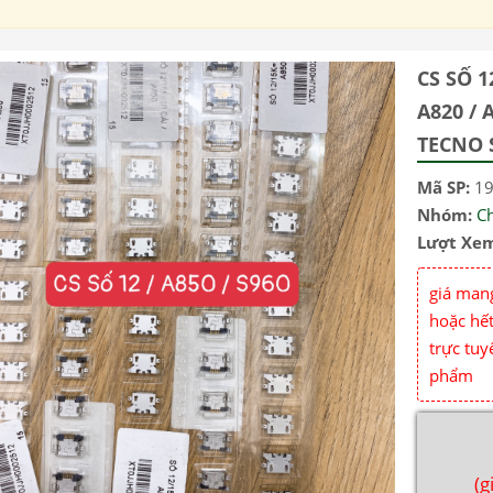
CS SỐ 1
A820 / A
TECNO 
Mã SP:
1
Nhóm:
C
Lượt Xe
giá mang
hoặc hết
trực tuy
phẩm
(g