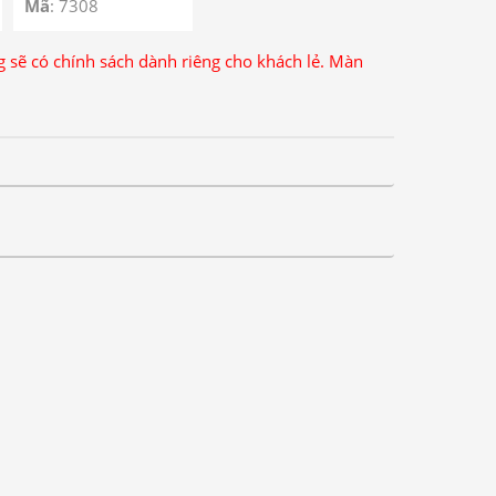
A750
Mã
: 7308
ng sẽ có chính sách dành riêng cho khách lẻ. Màn