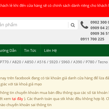
 khách lẻ khi đến cửa hàng sẽ có chính sách dành riêng cho khách
0902 300 
0909 04 2
0909 36 5
0911 700 225
ướng Dẫn
Tin Tức
Liên Hệ
 P770 / A820 / A850 / A516 / S920 / S960 / A390 / P780 / Tecno
 nay trên facebook đang có tài khoản giả danh cửa hàng để lừa đ
giác với tài khoả giả mạo
thông tin chuyển khoản mua bán đều thông qua các số tài khoản
iết xem
tại đây
). Các thanh toán qua stk khác đều không hợp lệ. C
nào chuyển khoản sai thông tin