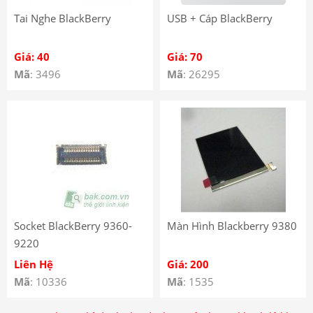
Tai Nghe BlackBerry
USB + Cáp BlackBerry
Giá: 40
Giá: 70
Mã
: 3496
Mã
: 26295
Socket BlackBerry 9360-
Màn Hình Blackberry 9380
9220
Liên Hệ
Giá: 200
Mã
: 10336
Mã
: 1535