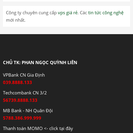
Công ty chuyên cung cấp
vps giá rẻ
. Các
tin tức công nghệ
mới nhất.
CHỦ TK: PHAN NGỌC QUỲNH LIÊN
VPBank CN Gia Định
039.8888.133
Techcombank CN 3/2
56739.8888.133
MB Bank - NH Quân Đội
5788.386.999.999
Thanh toán MOMO <- click tại đây