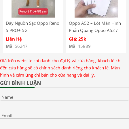
Dây Nguồn Sạc Oppo Reno
Oppo A52 – Lót Màn Hình
5 PRO+ 5G
Phản Quang Oppo A52 /
A72 / A92 / Realme 6 /
Liên Hệ
Giá: 25k
Realme 7 / Back light Oppo
Mã
: 56247
Mã
: 45889
A52
Giá trên website chỉ dành cho đại lý và cửa hàng, khách lẻ khi
đến cửa hàng sẽ có chính sách dành riêng cho khách lẻ. Màn
hình và cảm ứng chỉ bán cho cửa hàng và đại lý.
GỬI BÌNH LUẬN
Name
Email