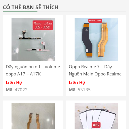
CÓ THỂ BẠN SẼ THÍCH
Dây nguồn on off – volume
Oppo Realme 7 – Dây
oppo A17 – A17K
Nguồn Main Oppo Realme
7 – Cáp Nối Main Oppo
Liên Hệ
Liên Hệ
Realme 7 – Oppo Realme 7
Mã
: 47022
Mã
: 53135
Motherboard Flex Cable