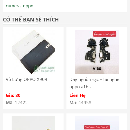
camera
,
oppo
CÓ THỂ BẠN SẼ THÍCH
Vỏ Lưng OPPO X909
Dây nguồn sạc – tai nghe
oppo a16s
Giá: 80
Liên Hệ
Mã
: 12422
Mã
: 44958