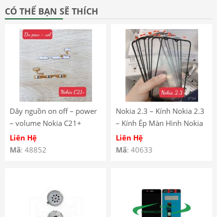
CÓ THỂ BẠN SẼ THÍCH
Dây nguồn on off – power
Nokia 2.3 – Kính Nokia 2.3
– volume Nokia C21+
– Kính Ép Màn Hình Nokia
C21plus
2.3 – Nokia 2.3 Front Glass
Liên Hệ
Liên Hệ
Mã
: 48852
Mã
: 40633