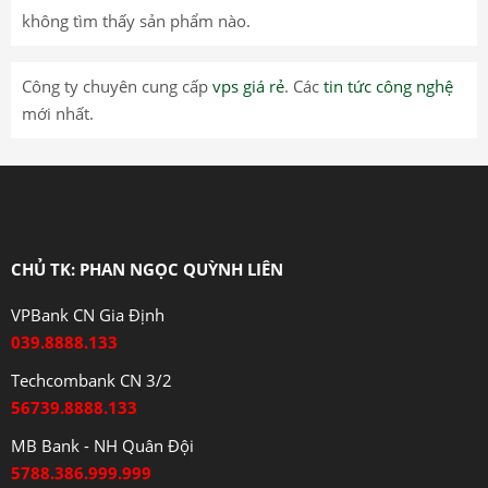
không tìm thấy sản phẩm nào.
Công ty chuyên cung cấp
vps giá rẻ
. Các
tin tức công nghệ
mới nhất.
CHỦ TK: PHAN NGỌC QUỲNH LIÊN
VPBank CN Gia Định
039.8888.133
Techcombank CN 3/2
56739.8888.133
MB Bank - NH Quân Đội
5788.386.999.999