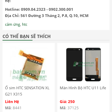
hệ:
Hotline: 0909.04.2323 - 0902.300.001
Địa Chỉ: 561 Đường 3 Tháng 2, P.8, Q.10, HCM
cảm ứng
,
htc
CÓ THỂ BẠN SẼ THÍCH
Ổ sim HTC SENSATION XL
Màn Hình Bộ HTC U11 Life
G21 X315
Liên Hệ
Giá: 250
Mã
: 8441
Mã
: 37125