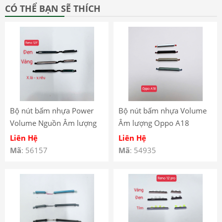
CÓ THỂ BẠN SẼ THÍCH
Bộ nút bấm nhựa Power
Bộ nút bấm nhựa Volume
Volume Nguồn Âm lượng
Âm lượng Oppo A18
Oppo Reno 12F
Liên Hệ
Liên Hệ
Mã
: 56157
Mã
: 54935