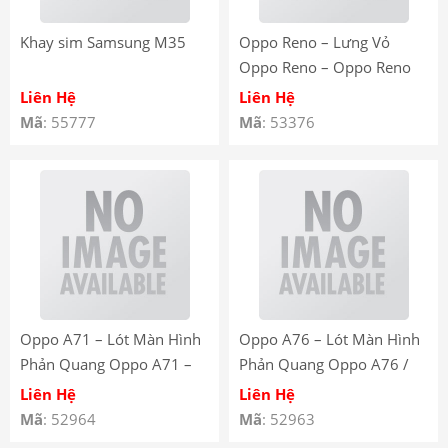
Khay sim Samsung M35
Oppo Reno – Lưng Vỏ
Oppo Reno – Oppo Reno
Back Glass Battery Cover
Liên Hệ
Liên Hệ
Mã
: 55777
Mã
: 53376
Oppo A71 – Lót Màn Hình
Oppo A76 – Lót Màn Hình
Phản Quang Oppo A71 –
Phản Quang Oppo A76 /
Backlight Oppo A71
Oppo A36 – Backlight
Liên Hệ
Liên Hệ
Oppo A76
Mã
: 52964
Mã
: 52963