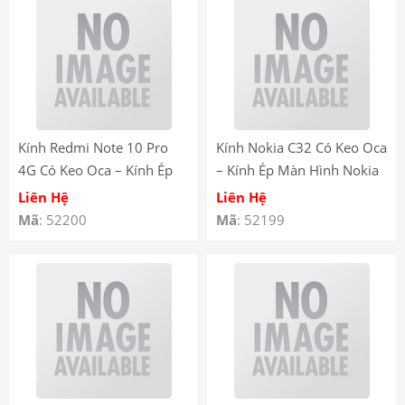
Kính Redmi Note 10 Pro
Kính Nokia C32 Có Keo Oca
4G Có Keo Oca – Kính Ép
– Kính Ép Màn Hình Nokia
Màn Hình Redmi Note 10
C32 liền keo OCA
Liên Hệ
Liên Hệ
Pro 4G liền keo OCA
Mã
: 52200
Mã
: 52199