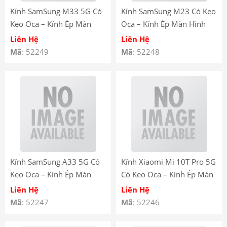
Kính SamSung M33 5G Có
Kính SamSung M23 Có Keo
Keo Oca – Kính Ép Màn
Oca – Kính Ép Màn Hình
Hình SamSung M33 5G có
SamSung M23 có keo OCA
Liên Hệ
Liên Hệ
keo OCA
Mã
: 52249
Mã
: 52248
Kính SamSung A33 5G Có
Kính Xiaomi Mi 10T Pro 5G
Keo Oca – Kính Ép Màn
Có Keo Oca – Kính Ép Màn
Hình SamSung A33 5G liền
Hình Xiaomi Mi 10T Pro 5G
Liên Hệ
Liên Hệ
keo OCA
liền keo OCA
Mã
: 52247
Mã
: 52246