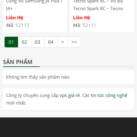
Lưng Vỏ SamSung J4 Plus /
Tecno Spark 8C – Vỏ Bộ
J4+
Tecno Spark 8C – Tecno
Spark 8C Full Body
Liên Hệ
Liên Hệ
Housing
Mã
: 52117
Mã
: 52111
01
02
03
04
>
>>
SẢN PHẨM
không tìm thấy sản phẩm nào.
Công ty chuyên cung cấp
vps giá rẻ
. Các
tin tức công nghệ
mới nhất.