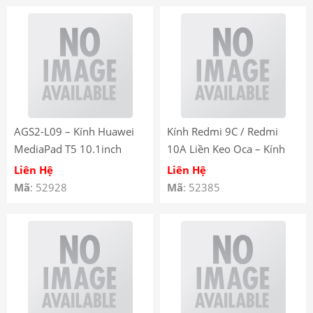
AGS2-L09 – Kính Huawei
Kính Redmi 9C / Redmi
MediaPad T5 10.1inch
10A Liền Keo Oca – Kính
không keo OCA – Kính Ép
Ép Màn Hình Redmi 9C /
Liên Hệ
Liên Hệ
Màn Hình AGS2 – L09
Redmi 10A có keo OCA
Mã
: 52928
Mã
: 52385
không có OCA