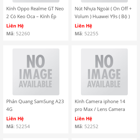
Kính Oppo Realme GT Neo
Nút Nhựa Ngoài ( On Off +
2 Có Keo Oca – Kính Ép
Volum ) Huawei Y9s ( Bộ )
Màn Hình Oppo Realme GT
Liên Hệ
Liên Hệ
Neo 2 có keo OCA
Mã
: 52260
Mã
: 52255
Phản Quang SamSung A23
Kính Camera iphone 14
4G
pro Max / Lens Camera
Iphone 14 Pro Max / Mắt
Liên Hệ
Liên Hệ
Camera Iphone 14 Pro Max
Mã
: 52254
Mã
: 52252