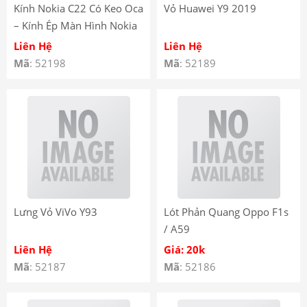
Kính Nokia C22 Có Keo Oca
Vỏ Huawei Y9 2019
– Kính Ép Màn Hình Nokia
C22 liền keo OCA
Liên Hệ
Liên Hệ
Mã
: 52198
Mã
: 52189
Lưng Vỏ ViVo Y93
Lót Phản Quang Oppo F1s
/ A59
Liên Hệ
Giá: 20k
Mã
: 52187
Mã
: 52186