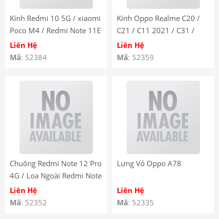
Kính Redmi 10 5G / xiaomi
Kính Oppo Realme C20 /
Poco M4 / Redmi Note 11E
C21 / C11 2021 / C31 /
5G Liền Keo Oca – Kính Ép
Narzo 50i Liền Keo Oca –
Liên Hệ
Liên Hệ
Màn Hình Redmi 10 5G /
Kính Ép Màn Hình Oppo
Mã
: 52384
Mã
: 52359
xiaomi Poco M4 / Redmi
Realme C20 / C21 / C11
Note 11E 5G có keo OCA
2021 / C31 / Narzo 50i có
keo OCA
Chuông Redmi Note 12 Pro
Lưng Vỏ Oppo A78
4G / Loa Ngoài Redmi Note
12 Pro 4G
Liên Hệ
Liên Hệ
Mã
: 52352
Mã
: 52335