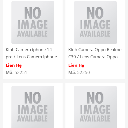
Kính Camera iphone 14
Kính Camera Oppo Realme
pro / Lens Camera Iphone
C30 / Lens Camera Oppo
14 Pro / Mắt Camera
Realme C30 / Mắt Camera
Liên Hệ
Liên Hệ
Iphone 14 Pro
Oppo Realme C30
Mã
: 52251
Mã
: 52250