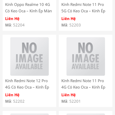
Kính Oppo Realme 10 4G
Kính Redmi Note 11 Pro
Có Keo Oca – Kính Ép Màn
5G Có Keo Oca – Kính Ép
Hình Oppo Realme 10 4G
Màn Hình Redmi Note 11
Liên Hệ
Liên Hệ
liền keo OCA
Pro 5G có keo OCA
Mã
: 52204
Mã
: 52203
Kính Redmi Note 12 Pro
Kính Redmi Note 11 Pro
4G Có Keo Oca – Kính Ép
4G Có Keo Oca – Kính Ép
Màn Hình Redmi Note 12
Màn Hình Redmi Note 11
Liên Hệ
Liên Hệ
Pro 4G liền keo OCA
Pro 4G liền keo OCA
Mã
: 52202
Mã
: 52201