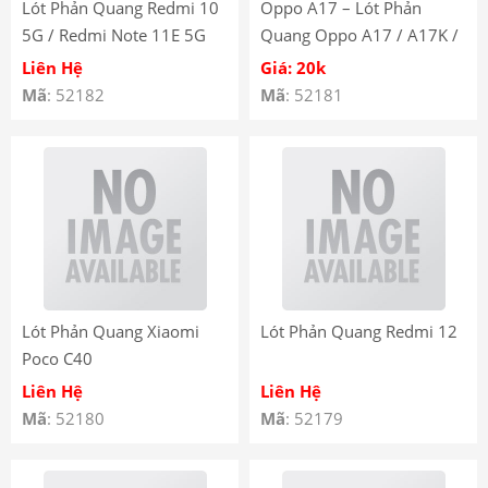
Lót Phản Quang Redmi 10
Oppo A17 – Lót Phản
5G / Redmi Note 11E 5G
Quang Oppo A17 / A17K /
A57 4G / A77S / A57 5G –
Liên Hệ
Giá: 20k
Backlight Oppo A17
Mã
: 52182
Mã
: 52181
Lót Phản Quang Xiaomi
Lót Phản Quang Redmi 12
Poco C40
Liên Hệ
Liên Hệ
Mã
: 52180
Mã
: 52179