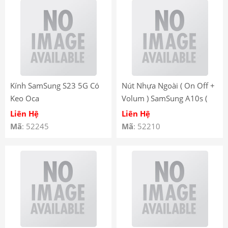
Kính SamSung S23 5G Có
Nút Nhựa Ngoài ( On Off +
Keo Oca
Volum ) SamSung A10s (
Bộ )
Liên Hệ
Liên Hệ
Mã
: 52245
Mã
: 52210