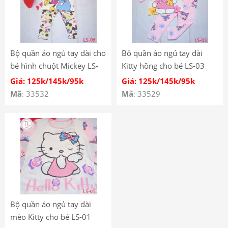
Bộ quần áo ngủ tay dài cho
Bộ quần áo ngủ tay dài
bé hình chuột Mickey LS-
Kitty hồng cho bé LS-03
06
Giá: 125k/145k/95k
Giá: 125k/145k/95k
Mã
: 33532
Mã
: 33529
Bộ quần áo ngủ tay dài
mèo Kitty cho bé LS-01