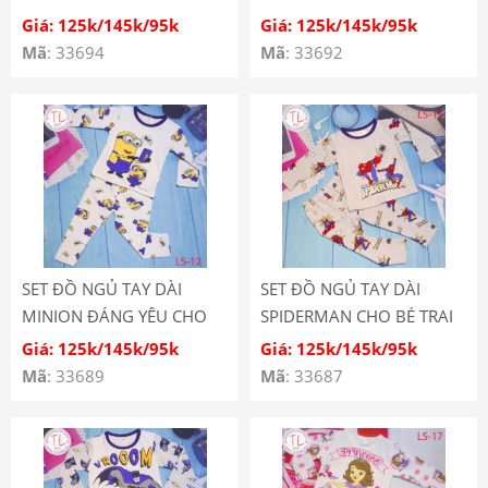
CHO BÉ LS-13
Giá: 125k/145k/95k
Giá: 125k/145k/95k
Mã
: 33694
Mã
: 33692
SET ĐỒ NGỦ TAY DÀI
SET ĐỒ NGỦ TAY DÀI
MINION ĐÁNG YÊU CHO
SPIDERMAN CHO BÉ TRAI
BÉ LS-12
LS-11
Giá: 125k/145k/95k
Giá: 125k/145k/95k
Mã
: 33689
Mã
: 33687