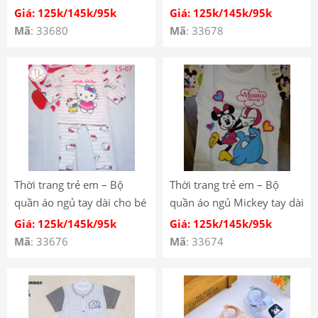
– Quần áo bé trai – Bộ bé
– Quần áo bé trai – Bộ bé
Giá: 125k/145k/95k
Giá: 125k/145k/95k
trai – Quần áo bé gái – Bộ
trai – Quần áo bé gái – Bộ
Mã
: 33680
Mã
: 33678
bé gái LS-09
bé gái LS-08
Thời trang trẻ em – Bộ
Thời trang trẻ em – Bộ
quần áo ngủ tay dài cho bé
quần áo ngủ Mickey tay dài
– Quần áo bé trai – Bộ bé
cho bé – Quần áo bé trai –
Giá: 125k/145k/95k
Giá: 125k/145k/95k
trai – Quần áo bé gái – Bộ
Bộ bé trai – Quần áo bé gái
Mã
: 33676
Mã
: 33674
bé gái LS-07
– Bộ bé gái