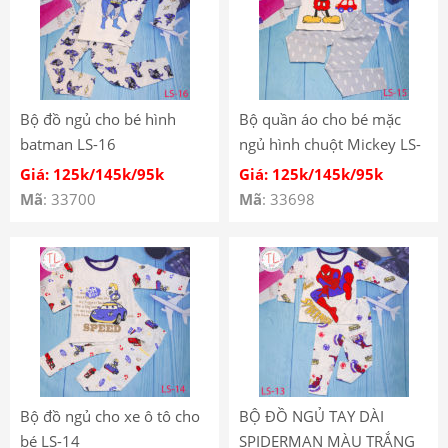
Bộ đồ ngủ cho bé hình
Bộ quần áo cho bé mặc
batman LS-16
ngủ hình chuột Mickey LS-
15
Giá: 125k/145k/95k
Giá: 125k/145k/95k
Mã
: 33700
Mã
: 33698
Bộ đồ ngủ cho xe ô tô cho
BỘ ĐỒ NGỦ TAY DÀI
bé LS-14
SPIDERMAN MÀU TRẮNG