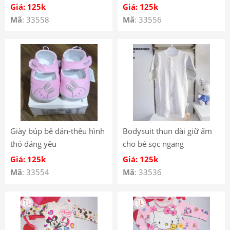
BÉ GÁI
Giá: 125k
Giá: 125k
Mã
: 33558
Mã
: 33556
Giày búp bê dán-thêu hình
Bodysuit thun dài giữ ấm
thỏ đáng yêu
cho bé sọc ngang
Giá: 125k
Giá: 125k
Mã
: 33554
Mã
: 33536