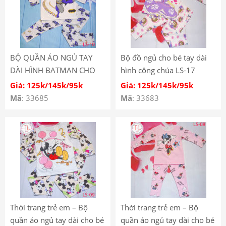
BỘ QUẦN ÁO NGỦ TAY
Bộ đồ ngủ cho bé tay dài
DÀI HÌNH BATMAN CHO
hình công chúa LS-17
BÉ LS-10
Giá: 125k/145k/95k
Giá: 125k/145k/95k
Mã
: 33685
Mã
: 33683
Thời trang trẻ em – Bộ
Thời trang trẻ em – Bộ
quần áo ngủ tay dài cho bé
quần áo ngủ tay dài cho bé