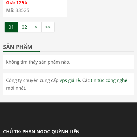
Giá: 125k
Mã
: 33525
01
02
>
>>
SẢN PHẨM
không tìm thấy sản phẩm nào.
Công ty chuyên cung cấp
vps giá rẻ
. Các
tin tức công nghệ
mới nhất.
CHỦ TK: PHAN NGỌC QUỲNH LIÊN