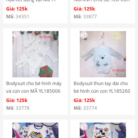
981
BẠN 7200-02 ONG
Giá: 125k
Giá: 125k
Mã
: 34351
Mã
: 33877
Bodysuit cho bé hình mây
Bodysuit thun tay dài cho
và cún con MÃ YL185006
bé hình cún con YL185260
Giá: 125k
Giá: 125k
Mã
: 33778
Mã
: 33774