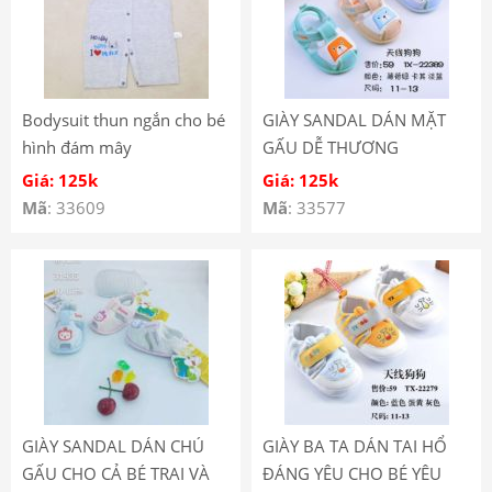
Bodysuit thun ngắn cho bé
GIÀY SANDAL DÁN MẶT
hình đám mây
GẤU DỄ THƯƠNG
Giá: 125k
Giá: 125k
Mã
: 33609
Mã
: 33577
GIÀY SANDAL DÁN CHÚ
GIÀY BA TA DÁN TAI HỔ
GẤU CHO CẢ BÉ TRAI VÀ
ĐÁNG YÊU CHO BÉ YÊU