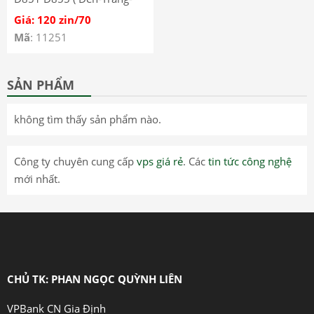
Vang-Xam)
Giá: 120 zin/70
Mã
: 11251
SẢN PHẨM
không tìm thấy sản phẩm nào.
Công ty chuyên cung cấp
vps giá rẻ
. Các
tin tức công nghệ
mới nhất.
CHỦ TK: PHAN NGỌC QUỲNH LIÊN
VPBank CN Gia Định