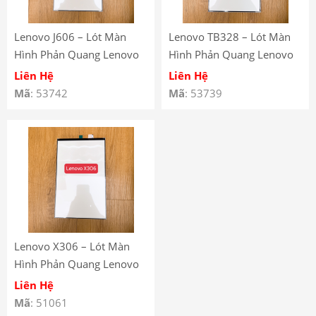
Lenovo J606 – Lót Màn
Lenovo TB328 – Lót Màn
Hình Phản Quang Lenovo
Hình Phản Quang Lenovo
Tab P11 J606 – Lenovo Tab
Tab M10 (Gen 3) Lenovo
Liên Hệ
Liên Hệ
P11 J606 Backlight
TB-328 – Lenovo Tab M10
Mã
: 53742
Mã
: 53739
(3rd Gen) TB328
Lenovo X306 – Lót Màn
Hình Phản Quang Lenovo
Tab M10 HD ( GEN 2 ) TB-
Liên Hệ
X306 – Lenovo Tab M10
Mã
: 51061