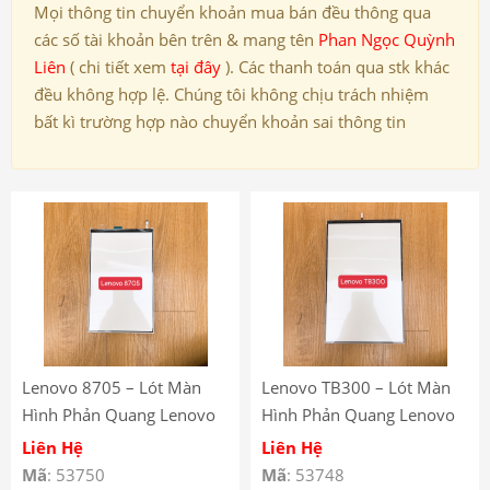
Mọi thông tin chuyển khoản mua bán đều thông qua
các số tài khoản bên trên & mang tên
Phan Ngọc Quỳnh
Liên
( chi tiết xem
tại đây
). Các thanh toán qua stk khác
đều không hợp lệ. Chúng tôi không chịu trách nhiệm
bất kì trường hợp nào chuyển khoản sai thông tin
Lenovo 8705 – Lót Màn
Lenovo TB300 – Lót Màn
Hình Phản Quang Lenovo
Hình Phản Quang Lenovo
Tab M8 FHD TB-8705 –
Tab M8 HD (Gen 4) TB-300
Liên Hệ
Liên Hệ
Lenovo Tab M8 FHD
– Lenovo Tab M8 HD (Gen
Mã
: 53750
Mã
: 53748