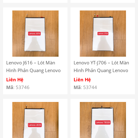
TB8705 Backlight
4) TB300 Backlight
Lenovo J616 – Lót Màn
Lenovo YT-J706 – Lót Màn
Hình Phản Quang Lenovo
Hình Phản Quang Lenovo
Tab P11+ J616 – Lenovo
Yoga Tab 11 YT-J706 –
Liên Hệ
Liên Hệ
Tab P11 Plus J616
Lenovo Yoga Tab 11 YT-
Mã
: 53746
Mã
: 53744
Backlight
J706 Backlight