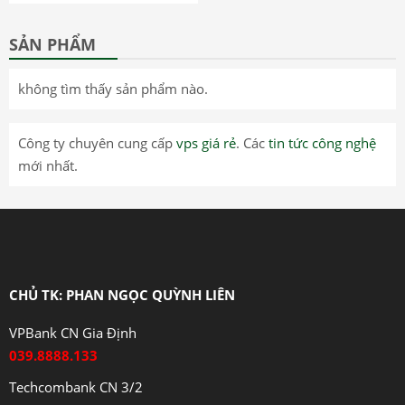
HD ( GEN 2 ) TB-X306
Backlight
SẢN PHẨM
không tìm thấy sản phẩm nào.
Công ty chuyên cung cấp
vps giá rẻ
. Các
tin tức công nghệ
mới nhất.
CHỦ TK: PHAN NGỌC QUỲNH LIÊN
VPBank CN Gia Định
039.8888.133
Techcombank CN 3/2