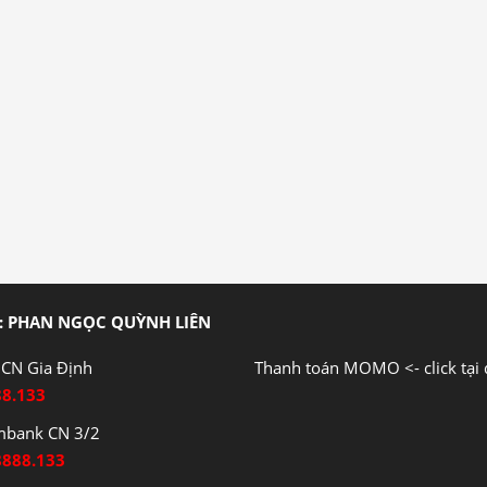
: PHAN NGỌC QUỲNH LIÊN
CN Gia Định
Thanh toán MOMO <- click tại 
88.133
mbank CN 3/2
8888.133