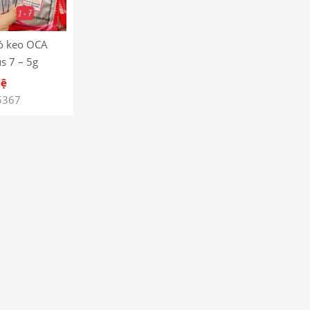
ó keo OCA
s 7 – 5g
Hệ
5367