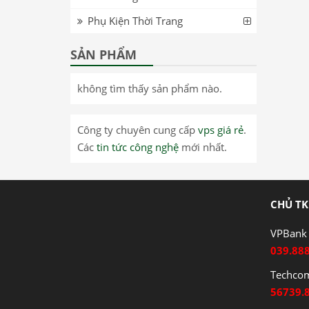
Phụ Kiện Thời Trang
SẢN PHẨM
không tìm thấy sản phẩm nào.
Công ty chuyên cung cấp
vps giá rẻ
.
Các
tin tức công nghệ
mới nhất.
CHỦ TK
VPBank 
039.88
Techco
56739.