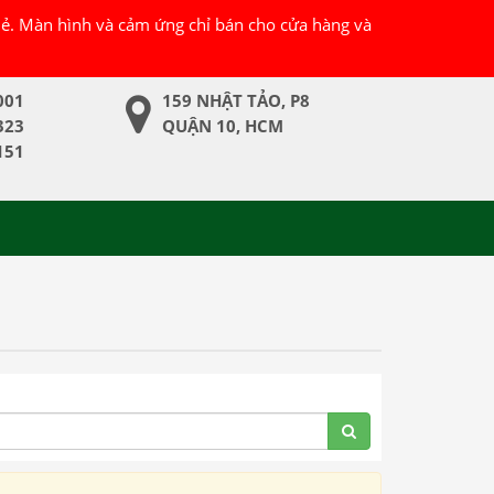
 lẻ. Màn hình và cảm ứng chỉ bán cho cửa hàng và
001
159 NHẬT TẢO, P8
323
QUẬN 10, HCM
151