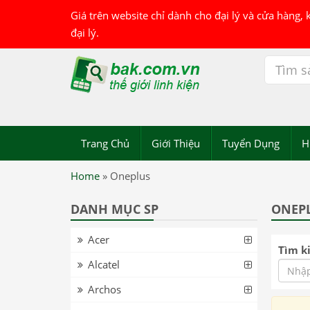
Giá trên website chỉ dành cho đại lý và cửa hàng,
đại lý.
Trang Chủ
Giới Thiệu
Tuyển Dụng
H
Home
»
Oneplus
DANH MỤC SP
ONEP
Acer
Tìm k
Alcatel
Archos