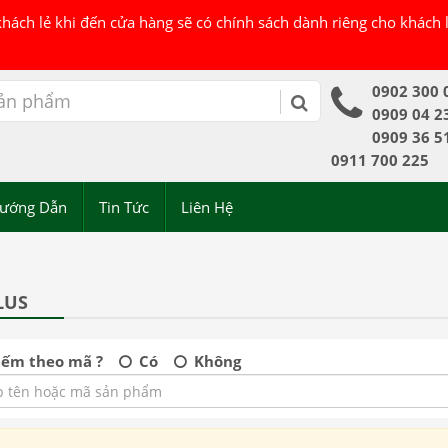
 khách lẻ khi đến cửa hàng sẽ có chính sách dành riêng cho khách
0902 300 
0909 04 2
0909 36 5
0911 700 225
ướng Dẫn
Tin Tức
Liên Hệ
LUS
iếm theo mã ?
Có
Không