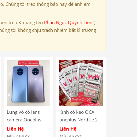
ảo. Chúng tôi treo thông báo này để anh em
 bên trên & mang tên
Phan Ngọc Quỳnh Liên
(
húng tôi không chịu trách nhiệm bất kì trường
Lưng vỏ có lens
Kính có keo OCA
camera Oneplus
oneplus Nord ce 2 –
1plus 1+ 7T
5g
Liên Hệ
Liên Hệ
Mã
: 49833
Mã
: 45380