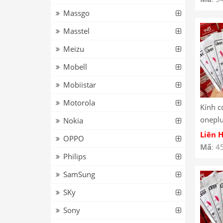
Massgo
Masstel
Meizu
Mobell
Mobiistar
Motorola
Kính c
oneplu
Nokia
5g
Liên 
OPPO
Mã
: 4
Philips
SamSung
SKy
Sony