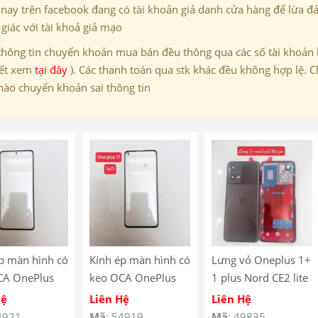
 nay trên facebook đang có tài khoản giả danh cửa hàng để lừa đ
giác với tài khoả giả mạo
thông tin chuyển khoản mua bán đều thông qua các số tài khoản
iết xem
tại đây
). Các thanh toán qua stk khác đều không hợp lệ. C
nào chuyển khoản sai thông tin
p màn hình có
Kính ép màn hình có
Lưng vỏ Oneplus 1+
CA OnePlus
keo OCA OnePlus
1 plus Nord CE2 lite
11
zin
Hệ
Liên Hệ
Liên Hệ
4921
Mã
: 54919
Mã
: 49835