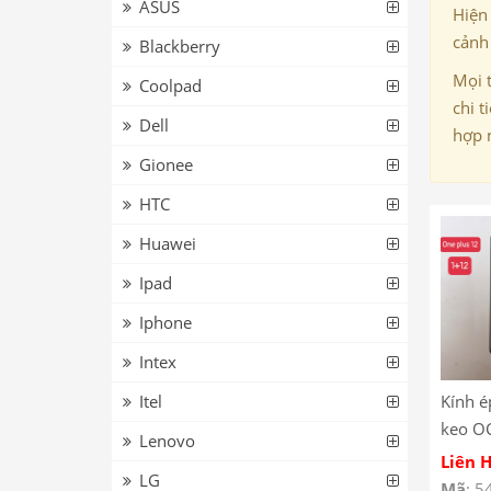
ASUS
Hiện
cảnh 
Blackberry
Mọi 
Coolpad
chi t
Dell
hợp 
Gionee
HTC
Huawei
Ipad
Iphone
Intex
Itel
Kính é
keo O
Lenovo
12
Liên 
LG
Mã
: 5