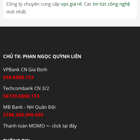
Công ty chuyên cung cấp
vps giá rẻ
. Các
tin tức công nghệ
mới nhất.
CHỦ TK: PHAN NGỌC QUỲNH LIÊN
VPBank CN Gia Định
039.8888.133
Techcombank CN 3/2
56739.8888.133
MB Bank - NH Quân Đội
5788.386.999.999
Thanh toán MOMO <- click tại đây