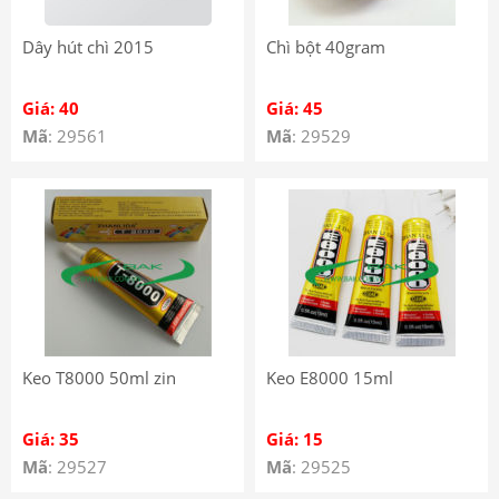
Dây hút chì 2015
Chì bột 40gram
Giá: 40
Giá: 45
Mã
: 29561
Mã
: 29529
Keo T8000 50ml zin
Keo E8000 15ml
Giá: 35
Giá: 15
Mã
: 29527
Mã
: 29525