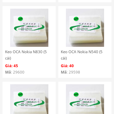
Keo OCA Nokia N830 (5
Keo OCA Nokia N540 (5
cái)
cái)
Giá: 45
Giá: 40
Mã
: 29600
Mã
: 29598