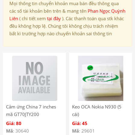
Mọi thông tin chuyển khoản mua bán đều thông qua
các số tài khoản bên trên & mang tên
Phan Ngọc Quỳnh
Liên
( chi tiết xem
tại đây
). Các thanh toán qua stk khác
đều không hợp lệ. Chúng tôi không chịu trách nhiệm
bất kì trường hợp nào chuyển khoản sai thông tin
Cảm ứng China 7 inches
Keo OCA Nokia N930 (5
mã GT70JTY200
cái)
Giá: 80
Giá: 45
Mã
: 30640
Mã
: 29601