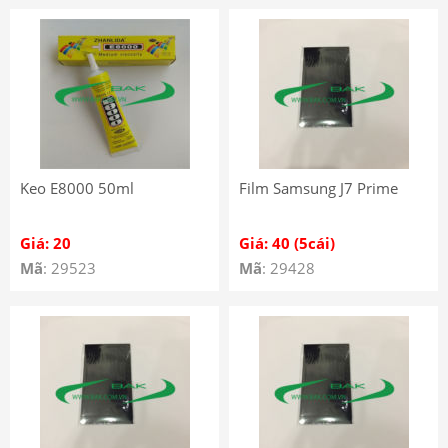
Keo E8000 50ml
Film Samsung J7 Prime
Giá: 20
Giá: 40 (5cái)
Mã
: 29523
Mã
: 29428