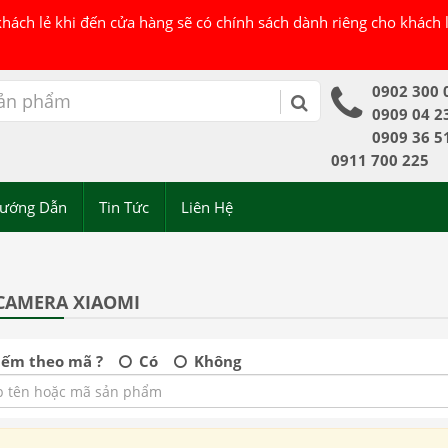
 khách lẻ khi đến cửa hàng sẽ có chính sách dành riêng cho khách
0902 300 
0909 04 2
0909 36 5
0911 700 225
ướng Dẫn
Tin Tức
Liên Hệ
CAMERA XIAOMI
iếm theo mã ?
Có
Không