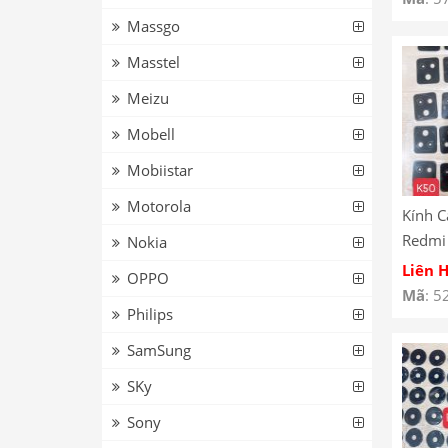
M1901
Massgo
M1901
Masstel
Meizu
Mobell
Mobiistar
Motorola
Kính 
Redmi 
Nokia
Camer
Liên 
OPPO
Redmi
Mã
: 5
Philips
Camer
Redmi
SamSung
SKy
Sony