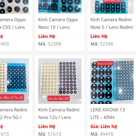
Camera Oppo
Kính Camera Oppo
Kính Camera Redmi
 C55 / Lens
Reno 10 / Lens
Note 5 / Lens Redmi
Realme C55 /
Oppo Reno 10 / Mắt
Note 5 Pro / Mắt
Hệ
Liên Hệ
Liên Hệ
amera Oppo
Camera Oppo Reno
Camera Redmi Note
2400
Mã
: 52398
Mã
: 52396
e C55
10
5
Camera Redmi
Kính Camera Redmi
LENS XIAOMI 13
2 Pro 5G /
Note 12s / Lens
LITE – KÍNH
Camera Redmi
Camera Redmi Note
CAMERA XIAOMI 13
Hệ
Liên Hệ
Giá: Liên hệ
2 Pro 5G /
12s / Mắt Camera
LITE
1615
Mã
: 51613
Mã
: 49476