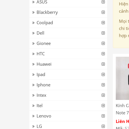
ASUS
Hiện
cảnh 
Blackberry
Mọi 
Coolpad
chi t
Dell
hợp 
Gionee
HTC
Huawei
Ipad
Iphone
Intex
Itel
Kính 
Note 7
Lenovo
Camer
Liên 
LG
7 M19
Mã
: 5