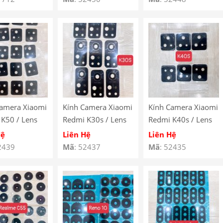
F7H,
ViVo V29 5G
13 Pro + / Mắt
F7I
Camera Xiaomi
Redmi Note 13 Pro
Plus
Camera Xiaomi
Kính Camera Xiaomi
Kính Camera Xiaomi
K50 / Lens
Redmi K30s / Lens
Redmi K40s / Lens
a Xiaomi
Camera Xiaomi
Camera Xiaomi
Hệ
Liên Hệ
Liên Hệ
 K50 / Mắt
Redmi K30s / Mắt
Redmi K40s / Mắt
2439
Mã
: 52437
Mã
: 52435
a Xiaomi
Camera Xiaomi
Camera Xiaomi
 K50
Redmi K30s
Redmi K40s