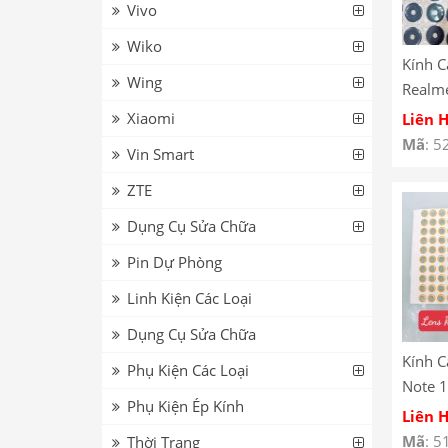
Vivo
Wiko
Kính 
Wing
Realme
Oppo 
Xiaomi
Liên 
Mắt C
Mã
: 5
Vin Smart
Realm
ZTE
Dụng Cụ Sửa Chữa
Pin Dự Phòng
Linh Kiện Các Loại
Dụng Cụ Sửa Chữa
Kính 
Phụ Kiện Các Loại
Note 1
Phụ Kiện Ép Kính
Lens 
Liên 
Note 1
Mã
: 5
Thời Trang