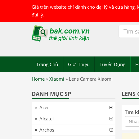
Giá trên website chỉ dành cho đại lý và cửa hàng,
đại lý.
Trang Chủ
Giới Thiệu
Tuyển Dụng
H
Home
»
Xiaomi
»
Lens Camera Xiaomi
DANH MỤC SP
LENS 
Acer
Tìm k
Alcatel
Archos