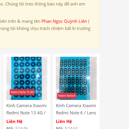
ảo. Chúng tôi treo thông báo này để anh em
 bên trên & mang tên
Phan Ngọc Quỳnh Liên
(
húng tôi không chịu trách nhiệm bất kì trường
Kính Camera Xiaomi
Kính Camera Xiaomi
Redmi Note 13 4G /
Redmi Note 6 / Lens
Lens Camera Xiaomi
Camera Xiaomi
Liên Hệ
Liên Hệ
Redmi Note 13 4G /
Redmi Note 6 / Mắt
Mã
: 52446
Mã
: 52444