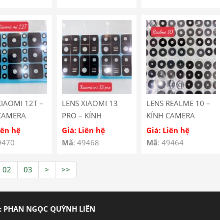
amera Redmi
Redmi Note 12s
2 Pro 5G
XIAOMI 12T –
LENS XIAOMI 13
LENS REALME 10 –
CAMERA
PRO – KÍNH
KÍNH CAMERA
I 12T
CAMERA XIAOMI 13
REALME 10
iên hệ
Giá: Liên hệ
Giá: Liên hệ
PRO
9470
Mã
: 49468
Mã
: 49464
02
03
>
>>
: PHAN NGỌC QUỲNH LIÊN