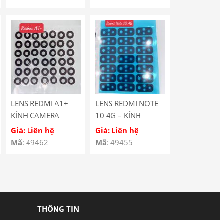
LENS REDMI A1+ _
LENS REDMI NOTE
KÍNH CAMERA
10 4G – KÍNH
REDMI A1+
CAMERA REDMI
Giá: Liên hệ
Giá: Liên hệ
NOTE 10 4G
Mã
: 49462
Mã
: 49455
THÔNG TIN