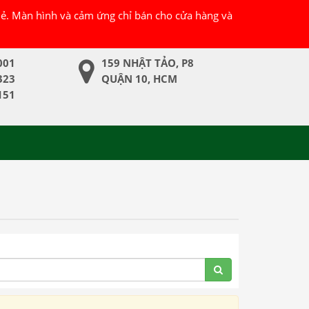
 lẻ. Màn hình và cảm ứng chỉ bán cho cửa hàng và
001
159 NHẬT TẢO, P8
323
QUẬN 10, HCM
151