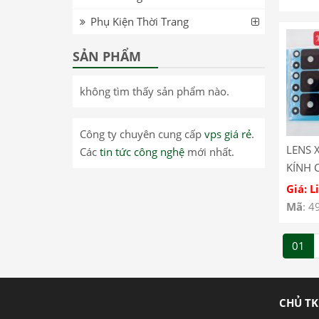
Mắt C
Phụ Kiện Thời Trang
Note 1
SẢN PHẨM
không tìm thấy sản phẩm nào.
Công ty chuyên cung cấp
vps giá rẻ
.
LENS 
Các
tin tức công nghệ
mới nhất.
KÍNH 
XIAOM
Giá: L
Mã
: 4
01
CHỦ TK