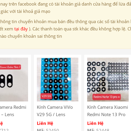
 nay trên facebook đang có tài khoản giả danh cửa hàng để lừa đ
giác với tài khoả giả mạo
thông tin chuyển khoản mua bán đều thông qua các số tài khoản
iết xem
tại đây
). Các thanh toán qua stk khác đều không hợp lệ. C
nào chuyển khoản sai thông tin
Camera Redmi
Kính Camera ViVo
Kính Camera Xiaomi
 – Lens
V29 5G / Lens
Redmi Note 13 Pro
a Redmi note
Camera ViVo V29
Plus / Lens Camera
Hệ
Liên Hệ
Liên Hệ
01F7G,
5G / Mắt Camera
Xiaomi Redmi Note
7712
Mã
: 52450
Mã
: 52448