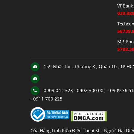
VPBank 
039.88
Techco
56739.
MB Bank
5788.3
159 Nhật Tảo , Phường 8 , Quận 10 , TP.H
0909 04 2323 - 0902 300 001 - 0909 36 5
- 0911 700 225
Cửa Hàng Linh Kiện Điện Thoại SL - Người Đại Di