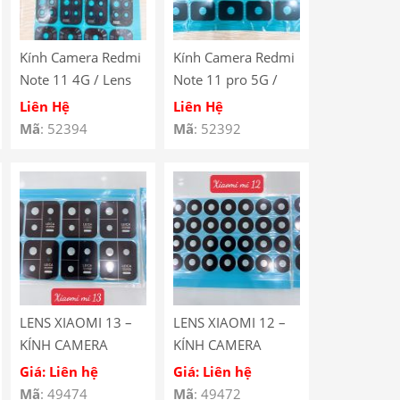
Kính Camera Redmi
Kính Camera Redmi
Note 11 4G / Lens
Note 11 pro 5G /
Redmi Note 11 4G /
Lens Redmi Note 11
Liên Hệ
Liên Hệ
Mắt Camera Redmi
Pro 5G / Mắt
Mã
: 52394
Mã
: 52392
Note 11 4G
Camera Redmi Note
11 Pro
LENS XIAOMI 13 –
LENS XIAOMI 12 –
KÍNH CAMERA
KÍNH CAMERA
XIAOMI 13
XIAOMI 12
Giá: Liên hệ
Giá: Liên hệ
Mã
: 49474
Mã
: 49472