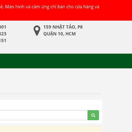
 lẻ. Màn hình và cảm ứng chỉ bán cho cửa hàng và
001
159 NHẬT TẢO, P8
323
QUẬN 10, HCM
151