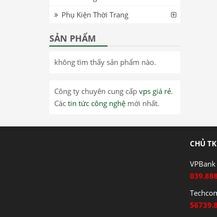
Phụ Kiện Thời Trang
SẢN PHẨM
không tìm thấy sản phẩm nào.
Công ty chuyên cung cấp
vps giá rẻ
.
Các
tin tức công nghệ
mới nhất.
CHỦ TK
VPBank 
039.88
Techco
56739.