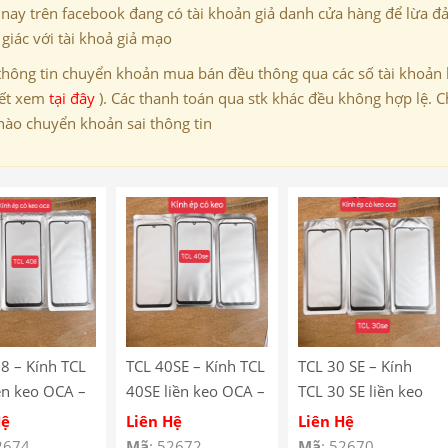
 nay trên facebook đang có tài khoản giả danh cửa hàng để lừa đ
giác với tài khoả giả mạo
thông tin chuyển khoản mua bán đều thông qua các số tài khoản
iết xem
tại đây
). Các thanh toán qua stk khác đều không hợp lệ. C
nào chuyển khoản sai thông tin
8 – Kính TCL
TCL 40SE – Kính TCL
TCL 30 SE – Kính
ền keo OCA –
40SE liền keo OCA –
TCL 30 SE liền keo
Ép Màn Hình
Kính Ép Màn Hình
OCA – Kính Ép Màn
Hệ
Liên Hệ
Liên Hệ
08 có keo OCA
TCL 40SE có keo
Hình TCL 30 SE có
2674
Mã
: 52672
Mã
: 52670