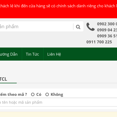
 khách lẻ khi đến cửa hàng sẽ có chính sách dành riêng cho khách
0902 300 
0909 04 2
0909 36 5
0911 700 225
ướng Dẫn
Tin Tức
Liên Hệ
TCL
iếm theo mã ?
Có
Không