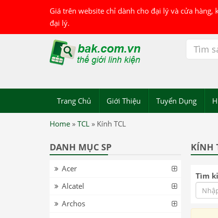
Giá trên website chỉ dành cho đại lý và cửa hàng,
đại lý.
Trang Chủ
Giới Thiệu
Tuyển Dụng
H
Home
»
TCL
»
Kính TCL
DANH MỤC SP
KÍNH 
Acer
Tìm k
Alcatel
Archos