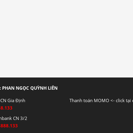
: PHAN NGỌC QUỲNH LIÊN
CN Gia Định
Thanh toán MOMO <- click tại 
88.133
mbank CN 3/2
8888.133