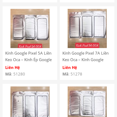
Kính Google Pixel 5A Liền
Kính Google Pixel 7A Liền
Keo Oca – Kính Ép Google
Keo Oca – Kính Google
Pixel 5A Có Keo Oca
Pixel 7A Có Keo Oca
Liên Hệ
Liên Hệ
Mã
: 51280
Mã
: 51278