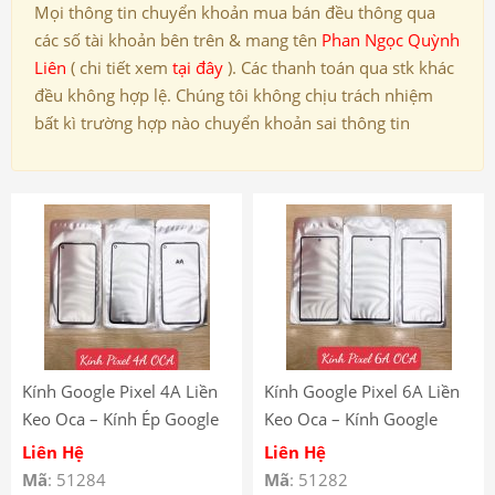
Mọi thông tin chuyển khoản mua bán đều thông qua
các số tài khoản bên trên & mang tên
Phan Ngọc Quỳnh
Liên
( chi tiết xem
tại đây
). Các thanh toán qua stk khác
đều không hợp lệ. Chúng tôi không chịu trách nhiệm
bất kì trường hợp nào chuyển khoản sai thông tin
Kính Google Pixel 4A Liền
Kính Google Pixel 6A Liền
Keo Oca – Kính Ép Google
Keo Oca – Kính Google
Pixel 4A Có Keo Oca
Pixel 6A Có Keo Oca
Liên Hệ
Liên Hệ
Mã
: 51284
Mã
: 51282