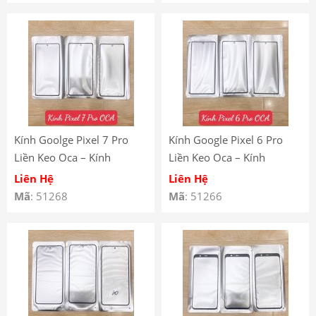
Kính Goolge Pixel 7 Pro
Kính Google Pixel 6 Pro
Liền Keo Oca – Kính
Liền Keo Oca – Kính
Google Pixel 7 Pro Có Keo
Google Pixel 6 Pro Có Keo
Liên Hệ
Liên Hệ
Oca
Oca
Mã
: 51268
Mã
: 51266